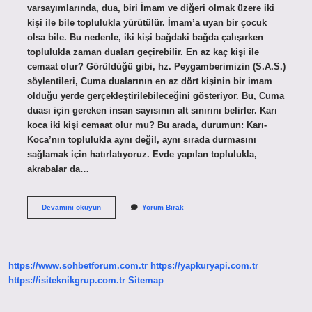
varsayımlarında, dua, biri İmam ve diğeri olmak üzere iki
kişi ile bile toplulukla yürütülür. İmam’a uyan bir çocuk
olsa bile. Bu nedenle, iki kişi bağdaki bağda çalışırken
toplulukla zaman duaları geçirebilir. En az kaç kişi ile
cemaat olur? Görüldüğü gibi, hz. Peygamberimizin (S.A.S.)
söylentileri, Cuma dualarının en az dört kişinin bir imam
olduğu yerde gerçekleştirilebileceğini gösteriyor. Bu, Cuma
duası için gereken insan sayısının alt sınırını belirler. Karı
koca iki kişi cemaat olur mu? Bu arada, durumun: Karı-
Koca’nın toplulukla aynı değil, aynı sırada durmasını
sağlamak için hatırlatıyoruz. Evde yapılan toplulukla,
akrabalar da…
2
Devamını okuyun
Yorum Bırak
Kişi
Ile
Cemaat
Olur
Mu
https://www.sohbetforum.com.tr
https://yapkuryapi.com.tr
https://isiteknikgrup.com.tr
Sitemap