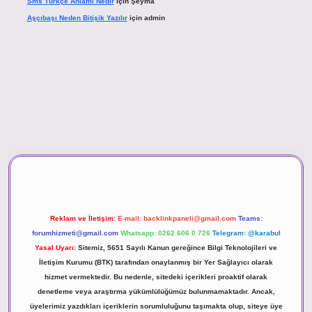
Sms Türkçe Anlamı Nedir
için
Şeyma
Aşçıbaşı Neden Bitişik Yazılır
için
admin
ino
Reklam ve İletişim:
E-mail:
backlinkpaneli@gmail.com
Teams:
forumhizmeti@gmail.com
Whatsapp: 0262 606 0 726
Telegram: @karabul
Yasal Uyarı:
Sitemiz, 5651 Sayılı Kanun gereğince Bilgi Teknolojileri ve
İletişim Kurumu (BTK) tarafından onaylanmış bir Yer Sağlayıcı olarak
hizmet vermektedir. Bu nedenle, sitedeki içerikleri proaktif olarak
denetleme veya araştırma yükümlülüğümüz bulunmamaktadır. Ancak,
üyelerimiz yazdıkları içeriklerin sorumluluğunu taşımakta olup, siteye üye