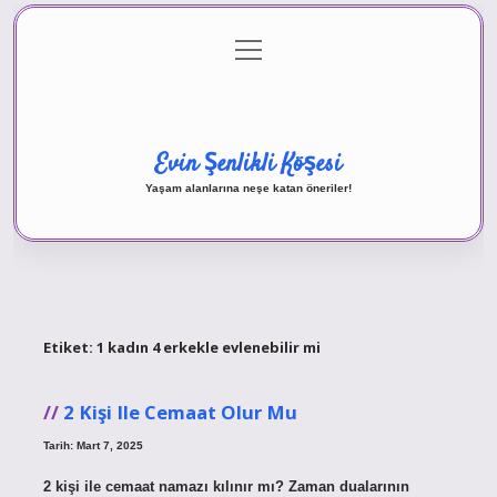
menüyü
Anasayfa
Gizlilik Politikası
Yasal Uyarı
aç
Hakkımızda
Evin Şenlikli Köşesi
Yaşam alanlarına neşe katan öneriler!
Etiket:
1 kadın 4 erkekle evlenebilir mi
2 Kişi Ile Cemaat Olur Mu
Tarih: Mart 7, 2025
2 kişi ile cemaat namazı kılınır mı? Zaman dualarının