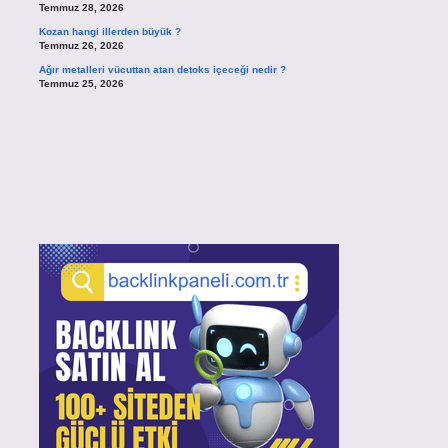
Temmuz 28, 2026
Kozan hangi illerden büyük ?
Temmuz 26, 2026
Ağır metalleri vücuttan atan detoks içeceği nedir ?
Temmuz 25, 2026