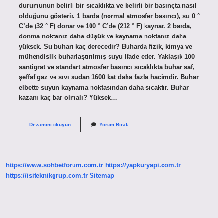
durumunun belirli bir sıcaklıkta ve belirli bir basınçta nasıl
olduğunu gösterir. 1 barda (normal atmosfer basıncı), su 0 °
C’de (32 ° F) donar ve 100 ° C’de (212 ° F) kaynar. 2 barda,
donma noktanız daha düşük ve kaynama noktanız daha
yüksek. Su buharı kaç derecedir? Buharda fizik, kimya ve
mühendislik buharlaştırılmış suyu ifade eder. Yaklaşık 100
santigrat ve standart atmosfer basıncı sıcaklıkta buhar saf,
şeffaf gaz ve sıvı sudan 1600 kat daha fazla hacimdir. Buhar
elbette suyun kaynama noktasından daha sıcaktır. Buhar
kazanı kaç bar olmalı? Yüksek…
6
Devamını okuyun
Yorum Bırak
Bar
Buhar
Kaç
Derecedir
https://www.sohbetforum.com.tr
https://yapkuryapi.com.tr
https://isiteknikgrup.com.tr
Sitemap