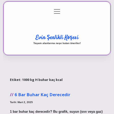
menüyü
Anasayfa
Gizlilik Politikası
Yasal Uyarı
aç
Hakkımızda
Evin Şenlikli Köşesi
Yaşam alanlarına neşe katan öneriler!
Etiket:
1000 kg H buhar kaç kcal
6 Bar Buhar Kaç Derecedir
Tarih: Mart 2, 2025
1 bar buhar kaç derecedir? Bu grafik, suyun (sıvı veya gaz)