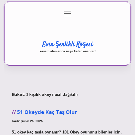
menüyü
Anasayfa
Gizlilik Politikası
Yasal Uyarı
aç
Hakkımızda
Evin Şenlikli Köşesi
Yaşam alanlarına neşe katan öneriler!
Etiket:
2 kişilik okey nasıl dağıtılır
51 Okeyde Kaç Taş Olur
Tarih: Şubat 25, 2025
51 okey kaç taşla oynanır? 101 Okey oyununu bilenler için,