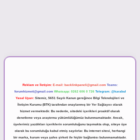
vd.casino
Reklam ve İletişim:
E-mail:
backlinkpaneli@gmail.com
Teams:
forumhizmeti@gmail.com
Whatsapp: 0262 606 0 726
Telegram: @karabul
Yasal Uyarı:
Sitemiz, 5651 Sayılı Kanun gereğince Bilgi Teknolojileri ve
İletişim Kurumu (BTK) tarafından onaylanmış bir Yer Sağlayıcı olarak
hizmet vermektedir. Bu nedenle, sitedeki içerikleri proaktif olarak
denetleme veya araştırma yükümlülüğümüz bulunmamaktadır. Ancak,
üyelerimiz yazdıkları içeriklerin sorumluluğunu taşımakta olup, siteye üye
olarak bu sorumluluğu kabul etmiş sayılırlar. Bu internet sitesi, herhangi
bir marka, kurum veya şahıs şirketi ile hiçbir bağlantısı bulunmamaktadır.