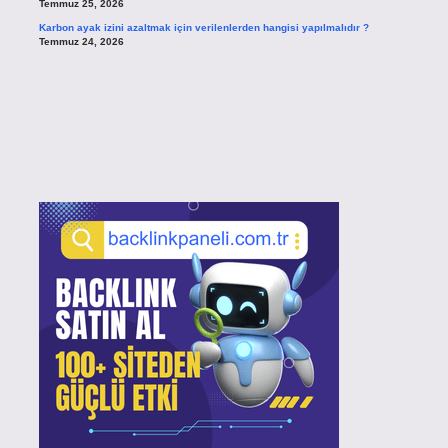
Temmuz 25, 2026
Karbon ayak izini azaltmak için verilenlerden hangisi yapılmalıdır ?
Temmuz 24, 2026