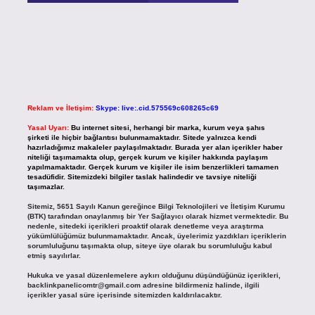
Reklam ve İletişim:
Skype: live:.cid.575569c608265c69
Yasal Uyarı:
Bu internet sitesi, herhangi bir marka, kurum veya şahıs
şirketi ile hiçbir bağlantısı bulunmamaktadır. Sitede yalnızca kendi
hazırladığımız makaleler paylaşılmaktadır. Burada yer alan içerikler haber
niteliği taşımamakta olup, gerçek kurum ve kişiler hakkında paylaşım
yapılmamaktadır. Gerçek kurum ve kişiler ile isim benzerlikleri tamamen
tesadüfidir. Sitemizdeki bilgiler taslak halindedir ve tavsiye niteliği
taşımazlar.
Sitemiz, 5651 Sayılı Kanun gereğince Bilgi Teknolojileri ve İletişim Kurumu
(BTK) tarafından onaylanmış bir Yer Sağlayıcı olarak hizmet vermektedir. Bu
nedenle, sitedeki içerikleri proaktif olarak denetleme veya araştırma
yükümlülüğümüz bulunmamaktadır. Ancak, üyelerimiz yazdıkları içeriklerin
sorumluluğunu taşımakta olup, siteye üye olarak bu sorumluluğu kabul
etmiş sayılırlar.
Hukuka ve yasal düzenlemelere aykırı olduğunu düşündüğünüz içerikleri,
backlinkpanelicomtr@gmail.com
adresine bildirmeniz halinde, ilgili
içerikler yasal süre içerisinde sitemizden kaldırılacaktır.