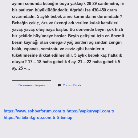
ayının sonunda bebeğin boyu yaklaşık 28-29 santimetre, iri
bir patlıcan büyüklüğündedir. Ağırlığı ise 430-450 gram
civarındadır. 5 aylık bebek anne karnında ne durumdadir?
Bebeğin çekiç, örs ve üzengi adı verilen kulak kemikleri
yavaş yavaş oluşmaya başlar. Bu dönemde beyin çok hızlı
bir şekilde büyümeye başlar. Beyin gelişimi için en önemli
besin kaynağı olan omega-3 yağ asitleri açısından zengin
balık, ıspanak, semizotu ve ceviz gibi besinlerin
tüketilmesine dikkat edilmelidir. 5 aylık bebek kaç haftalık
oluyor? 17 – 18 hafta gebelik 4 ay. 21 – 22 hafta gebelik 5
ay. 25 –…
5
Devamını okuyun
Yorum Bırak
Aylik
Gebelikte
Bebek
Ne
Kadar
https://www.sohbetforum.com.tr
https://yapkuryapi.com.tr
Olur
https://isiteknikgrup.com.tr
Sitemap