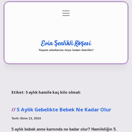
menüyü
Anasayfa
Gizlilik Politikası
Yasal Uyarı
aç
Hakkımızda
Evin Şenlikli Köşesi
Yaşam alanlarına neşe katan öneriler!
Etiket:
5 aylık hamile kaç kilo olmalı
5 Aylik Gebelikte Bebek Ne Kadar Olur
Tarih: Ekim 13, 2024
5 aylık bebek anne karnında ne kadar olur? Hamileliğin 5.