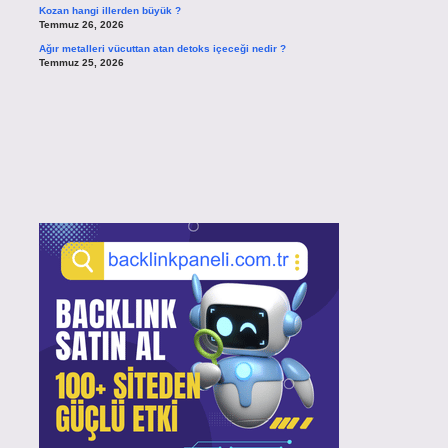
Kozan hangi illerden büyük ?
Temmuz 26, 2026
Ağır metalleri vücuttan atan detoks içeceği nedir ?
Temmuz 25, 2026