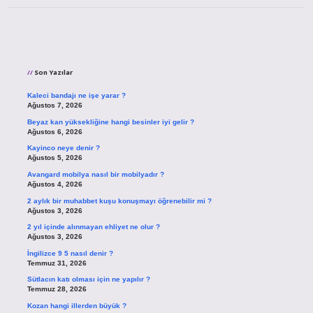
Sidebar
Son Yazılar
Kaleci bandajı ne işe yarar ?
Ağustos 7, 2026
Beyaz kan yüksekliğine hangi besinler iyi gelir ?
Ağustos 6, 2026
Kayinco neye denir ?
Ağustos 5, 2026
Avangard mobilya nasıl bir mobilyadır ?
Ağustos 4, 2026
2 aylık bir muhabbet kuşu konuşmayı öğrenebilir mi ?
Ağustos 3, 2026
2 yıl içinde alınmayan ehliyet ne olur ?
Ağustos 3, 2026
İngilizce 9 5 nasıl denir ?
Temmuz 31, 2026
Sütlacın katı olması için ne yapılır ?
Temmuz 28, 2026
Kozan hangi illerden büyük ?