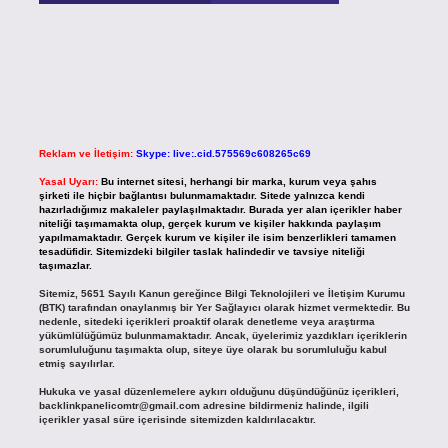
Reklam ve İletişim:
Skype: live:.cid.575569c608265c69
Yasal Uyarı:
Bu internet sitesi, herhangi bir marka, kurum veya şahıs
şirketi ile hiçbir bağlantısı bulunmamaktadır. Sitede yalnızca kendi
hazırladığımız makaleler paylaşılmaktadır. Burada yer alan içerikler haber
niteliği taşımamakta olup, gerçek kurum ve kişiler hakkında paylaşım
yapılmamaktadır. Gerçek kurum ve kişiler ile isim benzerlikleri tamamen
tesadüfidir. Sitemizdeki bilgiler taslak halindedir ve tavsiye niteliği
taşımazlar.
Sitemiz, 5651 Sayılı Kanun gereğince Bilgi Teknolojileri ve İletişim Kurumu
(BTK) tarafından onaylanmış bir Yer Sağlayıcı olarak hizmet vermektedir. Bu
nedenle, sitedeki içerikleri proaktif olarak denetleme veya araştırma
yükümlülüğümüz bulunmamaktadır. Ancak, üyelerimiz yazdıkları içeriklerin
sorumluluğunu taşımakta olup, siteye üye olarak bu sorumluluğu kabul
etmiş sayılırlar.
Hukuka ve yasal düzenlemelere aykırı olduğunu düşündüğünüz içerikleri,
backlinkpanelicomtr@gmail.com
adresine bildirmeniz halinde, ilgili
içerikler yasal süre içerisinde sitemizden kaldırılacaktır.