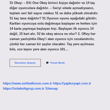
51 Okey: – Elli One Okey birinci kişiye dağıtılır ve 14 taş
diğer oyunculara dağıtılır. – Seriyi sitede açmadıysanız,
toplam seri fail sayısı ıstakoz 51 ve daha yüksek olmalıdır.
51 kaç tane dağıtılır? 51 Oyunun oyunu aşağıdaki gibidir;
Kartları oyuncuya sola dağıtmaya başlayan ve herkes için
14 karta yaymaya başlayan kişi. Başlayan ilk oyuncu 14
değil, 15 kart alır. 51’de okey atınca ne olur? 2. OKey her
zaman yanlışlıkla Okey’i atan oyuncu için cezalandırılır,
çünkü her zaman bir şeyler olacaktır. Taş yere açılmasa
bile, uze taşını yere atan oyuncu 101…
51
Devamını okuyun
Yorum Bırak
Okeyde
Kaç
Taş
Olur
https://www.sohbetforum.com.tr
https://yapkuryapi.com.tr
https://isiteknikgrup.com.tr
Sitemap