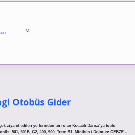
ızda
ngi Otobüs Gider
k ziyaret edilen yerlerinden biri olan Kocaeli Darıca’ya toplu
Otobüs: 501, 501B, G2, 400, 500. Tren: B1. Minibüs / Dolmuş: GEBZE –