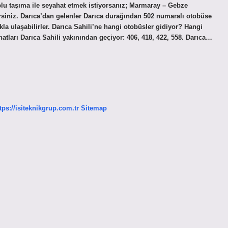
u taşıma ile seyahat etmek istiyorsanız; Marmaray – Gebze
irsiniz. Darıca’dan gelenler Darıca durağından 502 numaralı otobüse
ıkla ulaşabilirler. Darıca Sahili’ne hangi otobüsler gidiyor? Hangi
atları Darıca Sahili yakınından geçiyor: 406, 418, 422, 558. Darıca…
tps://isiteknikgrup.com.tr
Sitemap