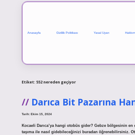
Anasayfa
Gizlilik Politikası
Yasal Uyarı
Hakkım
Etiket:
552 nereden geçiyor
Darıca Bit Pazarına Ha
Tarih: Ekim 15, 2024
Kocaeli Darıca’ya hangi otobüs gider? Gebze bölgesinin en ço
taşıma ile nasıl gidebileceğinizi buradan öğrenebilirsiniz. 