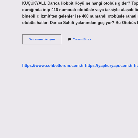
KÜÇÜKYALI. Darıca Hobbit Köyü’ne hangi otobüs gider? Topl
durağında inip 416 numaralı otobüsle veya taksiyle ulaşabil
binebilir; İzmit’ten gelenler ise 400 numaralı otobüsle rahatl
otobüs hatları Darıca Sahili yakınından geçiyor? Bu Otobüs h
Darıca
Devamını okuyun
Yorum Bırak
Bit
Pazarına
Hangi
Otobüs
Gider
https://www.sohbetforum.com.tr
https://yapkuryapi.com.tr
ht