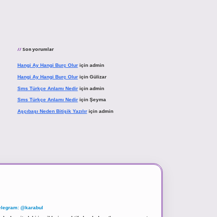
Son yorumlar
Hangi Ay Hangi Burç Olur
için
admin
Hangi Ay Hangi Burç Olur
için
Gülizar
Sms Türkçe Anlamı Nedir
için
admin
Sms Türkçe Anlamı Nedir
için
Şeyma
Aşçıbaşı Neden Bitişik Yazılır
için
admin
elegram: @karabul