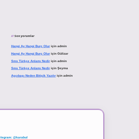
Son yorumlar
Hangi Ay Hangi Burç Olur
için
admin
Hangi Ay Hangi Burç Olur
için
Gülizar
Sms Türkçe Anlamı Nedir
için
admin
Sms Türkçe Anlamı Nedir
için
Şeyma
Aşçıbaşı Neden Bitişik Yazılır
için
admin
elegram: @karabul