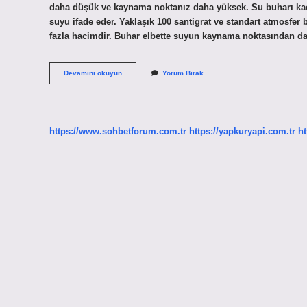
daha düşük ve kaynama noktanız daha yüksek. Su buharı kaç 
suyu ifade eder. Yaklaşık 100 santigrat ve standart atmosfer b
fazla hacimdir. Buhar elbette suyun kaynama noktasından da
6
Devamını okuyun
Yorum Bırak
Bar
Buhar
Kaç
Derecedir
https://www.sohbetforum.com.tr
https://yapkuryapi.com.tr
ht