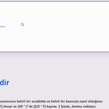
ızda
dir
urumunun belirli bir sıcaklıkta ve belirli bir basınçta nasıl olduğunu
 F) donar ve 100 ° C’de (212 ° F) kaynar. 2 barda, donma noktanız