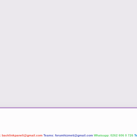
l:
backlinkpaneli@gmail.com
Teams:
forumhizmeti@gmail.com
Whatsapp: 0262 606 0 726
T