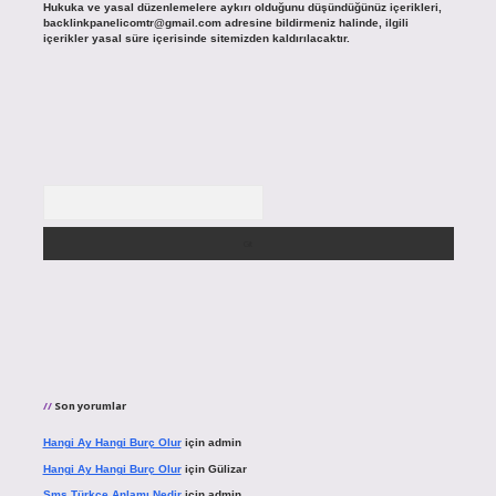
Hukuka ve yasal düzenlemelere aykırı olduğunu düşündüğünüz içerikleri,
backlinkpanelicomtr@gmail.com
adresine bildirmeniz halinde, ilgili
içerikler yasal süre içerisinde sitemizden kaldırılacaktır.
Arama
Son yorumlar
Hangi Ay Hangi Burç Olur
için
admin
Hangi Ay Hangi Burç Olur
için
Gülizar
Sms Türkçe Anlamı Nedir
için
admin