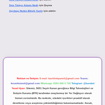
Sms Türkçe Anlamı Nedir
için
Şeyma
Aşçıbaşı Neden Bitişik Yazılır
için
admin
asino
Reklam ve İletişim:
E-mail:
backlinkpaneli@gmail.com
Teams:
forumhizmeti@gmail.com
Whatsapp: 0262 606 0 726
Telegram: @karabul
Yasal Uyarı:
Sitemiz, 5651 Sayılı Kanun gereğince Bilgi Teknolojileri ve
İletişim Kurumu (BTK) tarafından onaylanmış bir Yer Sağlayıcı olarak
hizmet vermektedir. Bu nedenle, sitedeki içerikleri proaktif olarak
denetleme veya araştırma yükümlülüğümüz bulunmamaktadır. Ancak,