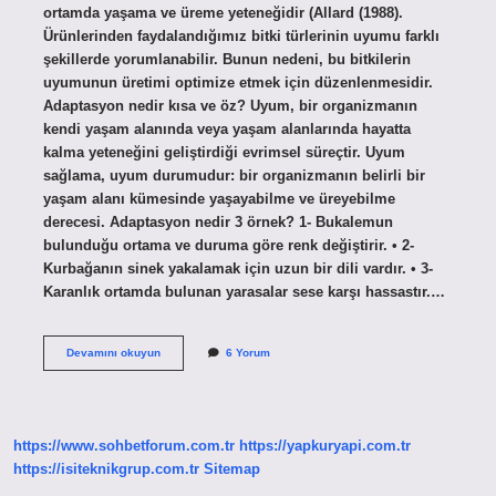
ortamda yaşama ve üreme yeteneğidir (Allard (1988).
Ürünlerinden faydalandığımız bitki türlerinin uyumu farklı
şekillerde yorumlanabilir. Bunun nedeni, bu bitkilerin
uyumunun üretimi optimize etmek için düzenlenmesidir.
Adaptasyon nedir kısa ve öz? Uyum, bir organizmanın
kendi yaşam alanında veya yaşam alanlarında hayatta
kalma yeteneğini geliştirdiği evrimsel süreçtir. Uyum
sağlama, uyum durumudur: bir organizmanın belirli bir
yaşam alanı kümesinde yaşayabilme ve üreyebilme
derecesi. Adaptasyon nedir 3 örnek? 1- Bukalemun
bulunduğu ortama ve duruma göre renk değiştirir. • 2-
Kurbağanın sinek yakalamak için uzun bir dili vardır. • 3-
Karanlık ortamda bulunan yarasalar sese karşı hassastır.…
Bitki
Devamını okuyun
6 Yorum
Adaptasyonu
Ne
Demektir
https://www.sohbetforum.com.tr
https://yapkuryapi.com.tr
https://isiteknikgrup.com.tr
Sitemap