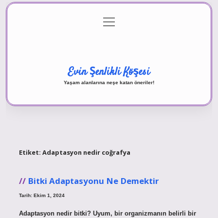
menüyü
Anasayfa
Gizlilik Politikası
Yasal Uyarı
aç
Hakkımızda
Evin Şenlikli Köşesi
Yaşam alanlarına neşe katan öneriler!
Etiket:
Adaptasyon nedir coğrafya
Bitki Adaptasyonu Ne Demektir
Tarih: Ekim 1, 2024
Adaptasyon nedir bitki? Uyum, bir organizmanın belirli bir