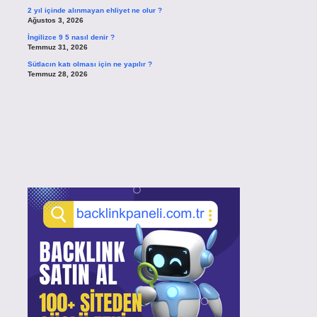
2 yıl içinde alınmayan ehliyet ne olur ?
Ağustos 3, 2026
İngilizce 9 5 nasıl denir ?
Temmuz 31, 2026
Sütlacın katı olması için ne yapılır ?
Temmuz 28, 2026