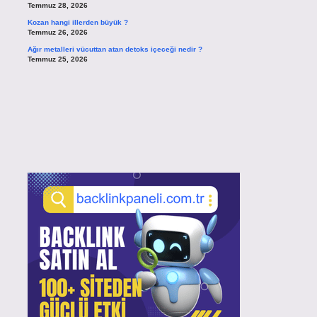
Temmuz 28, 2026
Kozan hangi illerden büyük ?
Temmuz 26, 2026
Ağır metalleri vücuttan atan detoks içeceği nedir ?
Temmuz 25, 2026