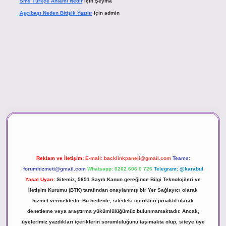
Sms Türkçe Anlamı Nedir
için
Şeyma
Aşçıbaşı Neden Bitişik Yazılır
için
admin
vd.casino
Reklam ve İletişim:
E-mail:
backlinkpaneli@gmail.com
Teams:
forumhizmeti@gmail.com
Whatsapp: 0262 606 0 726
Telegram: @karabul
Yasal Uyarı:
Sitemiz, 5651 Sayılı Kanun gereğince Bilgi Teknolojileri ve
İletişim Kurumu (BTK) tarafından onaylanmış bir Yer Sağlayıcı olarak
hizmet vermektedir. Bu nedenle, sitedeki içerikleri proaktif olarak
denetleme veya araştırma yükümlülüğümüz bulunmamaktadır. Ancak,
üyelerimiz yazdıkları içeriklerin sorumluluğunu taşımakta olup, siteye üye