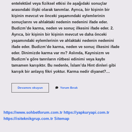
entelektüel veya fiziksel etkisi ile aşağıdaki sonuçlar
arasındaki ilişki olarak tanımlar. Ayrıca, bir kişinin bir
kişinin mevcut ve önceki yaşamındaki eylemlerinin
sonuçlarını ve ahlaktaki nedenin nedenini ifade eder.
Budizm’de karma, neden ve sonuç ilkesini ifade eder. 2.
Ayrıca, bir kişinin bir kişinin mevcut ve daha önceki
yaşamındaki eylemlerinin ve ahlaktaki nedenin nedenini
ifade eder. Budizm’de karma, neden ve sonuç ilkesini ifade
eder. Dinimizde karma var mı? Aslında, Kaynisizm ve
Budizm’e göre tanrıların rütbesi edinimi veya kaybı
tamamen karışıktır. Bu nedenle, İslam’da Hint dinleri gibi
karışık bir anlayış fikri yoktur. Karma nedir diyanet?…
Karmanın
Devamını okuyun
Yorum Bırak
Anlamı
Nedir
https://www.sohbetforum.com.tr
https://yapkuryapi.com.tr
https://isiteknikgrup.com.tr
Sitemap