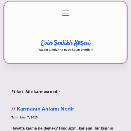
menüyü
Anasayfa
Gizlilik Politikası
Yasal Uyarı
aç
Hakkımızda
Evin Şenlikli Köşesi
Yaşam alanlarına neşe katan öneriler!
Etiket:
Aile karması nedir
Karmanın Anlamı Nedir
Tarih: Mart 7, 2025
Hayatta karma ne demek? Hinduizm, karışımı bir kişinin