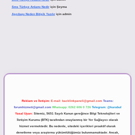
Sms Türkçe Anlamı Nedir
için
Şeyma
Aşçıbaşı Neden Bitişik Yazılır
için
admin
ino
Reklam ve İletişim:
E-mail:
backlinkpaneli@gmail.com
Teams:
forumhizmeti@gmail.com
Whatsapp: 0262 606 0 726
Telegram: @karabul
Yasal Uyarı:
Sitemiz, 5651 Sayılı Kanun gereğince Bilgi Teknolojileri ve
İletişim Kurumu (BTK) tarafından onaylanmış bir Yer Sağlayıcı olarak
hizmet vermektedir. Bu nedenle, sitedeki içerikleri proaktif olarak
denetleme veya araştırma yükümlülüğümüz bulunmamaktadır. Ancak,