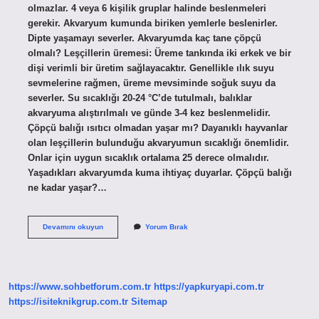
olmazlar. 4 veya 6 kişilik gruplar halinde beslenmeleri
gerekir. Akvaryum kumunda biriken yemlerle beslenirler.
Dipte yaşamayı severler. Akvaryumda kaç tane çöpçü
olmalı? Leşçillerin üremesi: Üreme tankında iki erkek ve bir
dişi verimli bir üretim sağlayacaktır. Genellikle ılık suyu
sevmelerine rağmen, üreme mevsiminde soğuk suyu da
severler. Su sıcaklığı 20-24 °C’de tutulmalı, balıklar
akvaryuma alıştırılmalı ve günde 3-4 kez beslenmelidir.
Çöpçü balığı ısıtıcı olmadan yaşar mı? Dayanıklı hayvanlar
olan leşçillerin bulunduğu akvaryumun sıcaklığı önemlidir.
Onlar için uygun sıcaklık ortalama 25 derece olmalıdır.
Yaşadıkları akvaryumda kuma ihtiyaç duyarlar. Çöpçü balığı
ne kadar yaşar?…
Çöpçü
Devamını okuyun
Yorum Bırak
Balığı
Tek
Yaşar
Mı
https://www.sohbetforum.com.tr
https://yapkuryapi.com.tr
https://isiteknikgrup.com.tr
Sitemap