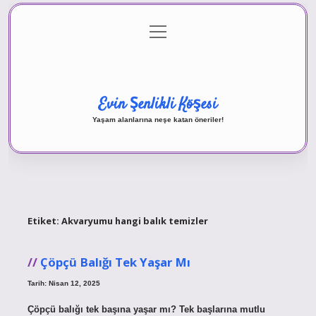
menüyü
Anasayfa
Gizlilik Politikası
Yasal Uyarı
aç
Hakkımızda
Evin Şenlikli Köşesi
Yaşam alanlarına neşe katan öneriler!
Etiket:
Akvaryumu hangi balık temizler
Çöpçü Balığı Tek Yaşar Mı
Tarih: Nisan 12, 2025
Çöpçü balığı tek başına yaşar mı? Tek başlarına mutlu