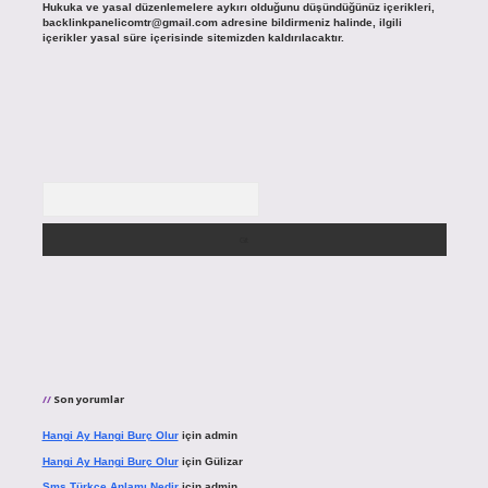
Hukuka ve yasal düzenlemelere aykırı olduğunu düşündüğünüz içerikleri,
backlinkpanelicomtr@gmail.com
adresine bildirmeniz halinde, ilgili
içerikler yasal süre içerisinde sitemizden kaldırılacaktır.
Arama
Son yorumlar
Hangi Ay Hangi Burç Olur
için
admin
Hangi Ay Hangi Burç Olur
için
Gülizar
Sms Türkçe Anlamı Nedir
için
admin