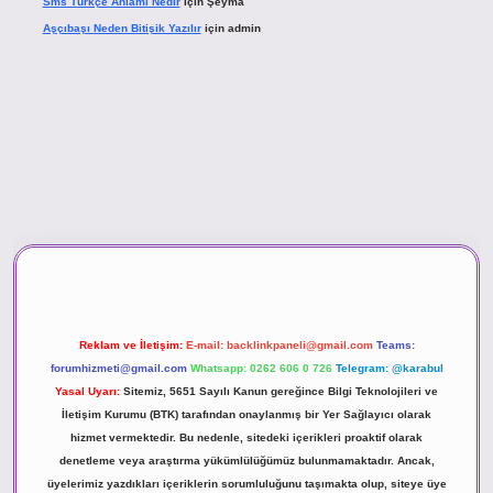
Sms Türkçe Anlamı Nedir
için
Şeyma
Aşçıbaşı Neden Bitişik Yazılır
için
admin
ino
Reklam ve İletişim:
E-mail:
backlinkpaneli@gmail.com
Teams:
forumhizmeti@gmail.com
Whatsapp: 0262 606 0 726
Telegram: @karabul
Yasal Uyarı:
Sitemiz, 5651 Sayılı Kanun gereğince Bilgi Teknolojileri ve
İletişim Kurumu (BTK) tarafından onaylanmış bir Yer Sağlayıcı olarak
hizmet vermektedir. Bu nedenle, sitedeki içerikleri proaktif olarak
denetleme veya araştırma yükümlülüğümüz bulunmamaktadır. Ancak,
üyelerimiz yazdıkları içeriklerin sorumluluğunu taşımakta olup, siteye üye