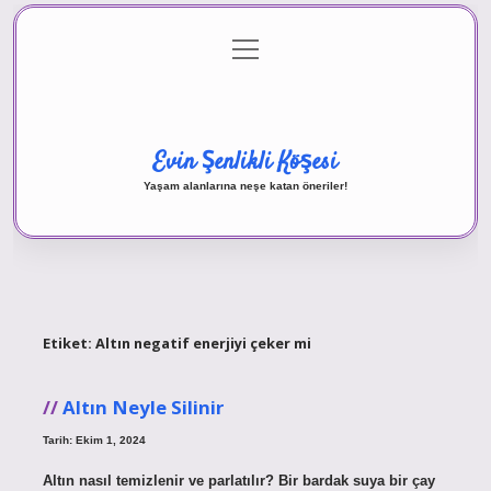
menüyü
Anasayfa
Gizlilik Politikası
Yasal Uyarı
aç
Hakkımızda
Evin Şenlikli Köşesi
Yaşam alanlarına neşe katan öneriler!
Etiket:
Altın negatif enerjiyi çeker mi
Altın Neyle Silinir
Tarih: Ekim 1, 2024
Altın nasıl temizlenir ve parlatılır? Bir bardak suya bir çay