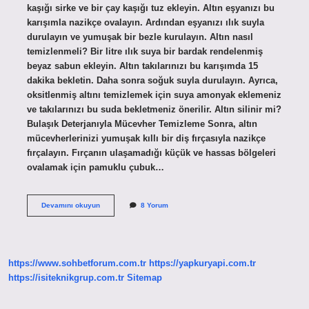
kaşığı sirke ve bir çay kaşığı tuz ekleyin. Altın eşyanızı bu
karışımla nazikçe ovalayın. Ardından eşyanızı ılık suyla
durulayın ve yumuşak bir bezle kurulayın. Altın nasıl
temizlenmeli? Bir litre ılık suya bir bardak rendelenmiş
beyaz sabun ekleyin. Altın takılarınızı bu karışımda 15
dakika bekletin. Daha sonra soğuk suyla durulayın. Ayrıca,
oksitlenmiş altını temizlemek için suya amonyak eklemeniz
ve takılarınızı bu suda bekletmeniz önerilir. Altın silinir mi?
Bulaşık Deterjanıyla Mücevher Temizleme Sonra, altın
mücevherlerinizi yumuşak kıllı bir diş fırçasıyla nazikçe
fırçalayın. Fırçanın ulaşamadığı küçük ve hassas bölgeleri
ovalamak için pamuklu çubuk…
Altın
Devamını okuyun
8 Yorum
Neyle
Silinir
https://www.sohbetforum.com.tr
https://yapkuryapi.com.tr
https://isiteknikgrup.com.tr
Sitemap