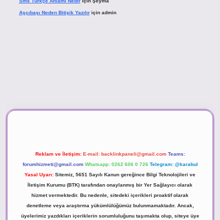
Sms Türkçe Anlamı Nedir
için
Şeyma
Aşçıbaşı Neden Bitişik Yazılır
için
admin
asino
Reklam ve İletişim:
E-mail:
backlinkpaneli@gmail.com
Teams:
forumhizmeti@gmail.com
Whatsapp: 0262 606 0 726
Telegram: @karabul
Yasal Uyarı:
Sitemiz, 5651 Sayılı Kanun gereğince Bilgi Teknolojileri ve
İletişim Kurumu (BTK) tarafından onaylanmış bir Yer Sağlayıcı olarak
hizmet vermektedir. Bu nedenle, sitedeki içerikleri proaktif olarak
denetleme veya araştırma yükümlülüğümüz bulunmamaktadır. Ancak,
üyelerimiz yazdıkları içeriklerin sorumluluğunu taşımakta olup, siteye üye