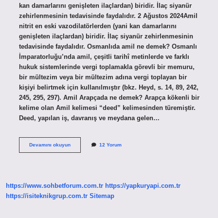
kan damarlarını genişleten ilaçlardan) biridir. İlaç siyanür
zehirlenmesinin tedavisinde faydalıdır. 2 Ağustos 2024Amil
nitrit en eski vazodilatörlerden (yani kan damarlarını
genişleten ilaçlardan) biridir. İlaç siyanür zehirlenmesinin
tedavisinde faydalıdır. Osmanlıda amil ne demek? Osmanlı
İmparatorluğu’nda amil, çeşitli tarihî metinlerde ve farklı
hukuk sistemlerinde vergi toplamakla görevli bir memuru,
bir mültezim veya bir mültezim adına vergi toplayan bir
kişiyi belirtmek için kullanılmıştır (bkz. Heyd, s. 14, 89, 242,
245, 295, 297). Amil Arapçada ne demek? Arapça kökenli bir
kelime olan Amil kelimesi “deed” kelimesinden türemiştir.
Deed, yapılan iş, davranış ve meydana gelen…
Amil
Devamını okuyun
12 Yorum
Firma
Ne
Demek
https://www.sohbetforum.com.tr
https://yapkuryapi.com.tr
https://isiteknikgrup.com.tr
Sitemap