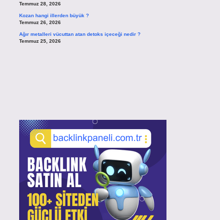
Temmuz 28, 2026
Kozan hangi illerden büyük ?
Temmuz 26, 2026
Ağır metalleri vücuttan atan detoks içeceği nedir ?
Temmuz 25, 2026