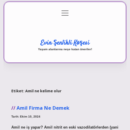
menüyü
Anasayfa
Gizlilik Politikası
Yasal Uyarı
aç
Hakkımızda
Evin Şenlikli Köşesi
Yaşam alanlarına neşe katan öneriler!
Etiket:
Amil ne kelime olur
Amil Firma Ne Demek
Tarih: Ekim 10, 2024
Amil ne iş yapar? Amil nitrit en eski vazodilatörlerden (yani