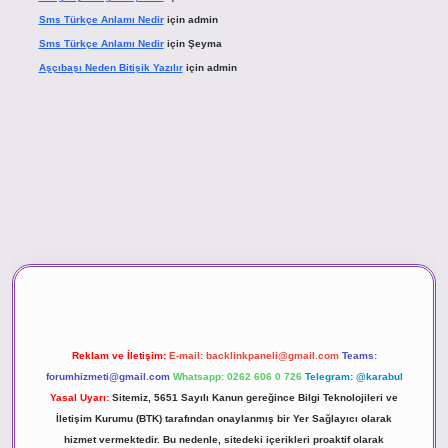
Sms Türkçe Anlamı Nedir
için
admin
Sms Türkçe Anlamı Nedir
için
Şeyma
Aşçıbaşı Neden Bitişik Yazılır
için
admin
asino
Reklam ve İletişim:
E-mail:
backlinkpaneli@gmail.com
Teams:
forumhizmeti@gmail.com
Whatsapp: 0262 606 0 726
Telegram: @karabul
Yasal Uyarı:
Sitemiz, 5651 Sayılı Kanun gereğince Bilgi Teknolojileri ve
İletişim Kurumu (BTK) tarafından onaylanmış bir Yer Sağlayıcı olarak
hizmet vermektedir. Bu nedenle, sitedeki içerikleri proaktif olarak