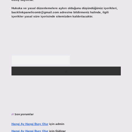
Hukuka ve yasal düzenlemelere aykırı olduğunu düşündüğünüz içerikleri,
backlinkpanelicomtr@gmail.com
adresine bildirmeniz halinde, ilgili
içerikler yasal süre içerisinde sitemizden kaldırılacaktır.
Arama
Son yorumlar
Hangi Ay Hangi Burç Olur
için
admin
Hangi Ay Hangi Burç Olur
için
Gülizar