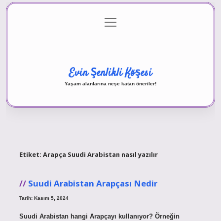
menüyü
Anasayfa
Gizlilik Politikası
Yasal Uyarı
aç
Hakkımızda
Evin Şenlikli Köşesi
Yaşam alanlarına neşe katan öneriler!
Etiket:
Arapça Suudi Arabistan nasıl yazılır
Suudi Arabistan Arapçası Nedir
Tarih: Kasım 5, 2024
Suudi Arabistan hangi Arapçayı kullanıyor? Örneğin