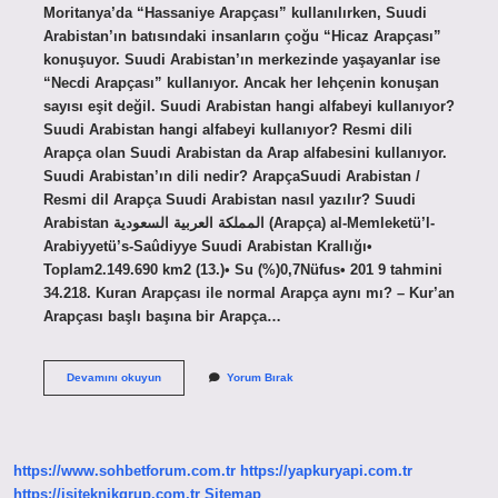
Moritanya’da “Hassaniye Arapçası” kullanılırken, Suudi
Arabistan’ın batısındaki insanların çoğu “Hicaz Arapçası”
konuşuyor. Suudi Arabistan’ın merkezinde yaşayanlar ise
“Necdi Arapçası” kullanıyor. Ancak her lehçenin konuşan
sayısı eşit değil. Suudi Arabistan hangi alfabeyi kullanıyor?
Suudi Arabistan hangi alfabeyi kullanıyor? Resmi dili
Arapça olan Suudi Arabistan da Arap alfabesini kullanıyor.
Suudi Arabistan’ın dili nedir? ArapçaSuudi Arabistan /
Resmi dil Arapça Suudi Arabistan nasıl yazılır? Suudi
Arabistan المملكة العربية السعودية (Arapça) al-Memleketü’l-
Arabiyyetü’s-Saûdiyye Suudi Arabistan Krallığı•
Toplam2.149.690 km2 (13.)• Su (%)0,7Nüfus• 201 9 tahmini
34.218. Kuran Arapçası ile normal Arapça aynı mı? – Kur’an
Arapçası başlı başına bir Arapça…
Suudi
Devamını okuyun
Yorum Bırak
Arabistan
Arapçası
Nedir
https://www.sohbetforum.com.tr
https://yapkuryapi.com.tr
https://isiteknikgrup.com.tr
Sitemap