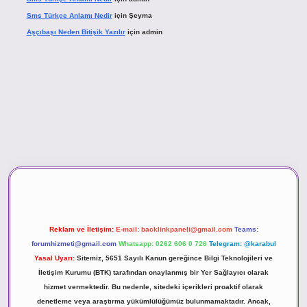
Sms Türkçe Anlamı Nedir
için
Şeyma
Aşçıbaşı Neden Bitişik Yazılır
için
admin
asino
Reklam ve İletişim:
E-mail:
backlinkpaneli@gmail.com
Teams:
forumhizmeti@gmail.com
Whatsapp: 0262 606 0 726
Telegram: @karabul
Yasal Uyarı:
Sitemiz, 5651 Sayılı Kanun gereğince Bilgi Teknolojileri ve
İletişim Kurumu (BTK) tarafından onaylanmış bir Yer Sağlayıcı olarak
hizmet vermektedir. Bu nedenle, sitedeki içerikleri proaktif olarak
denetleme veya araştırma yükümlülüğümüz bulunmamaktadır. Ancak,