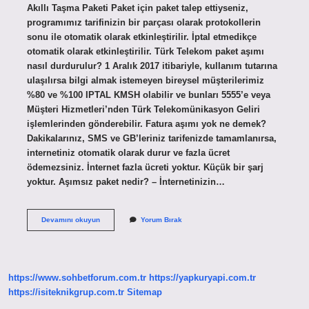
Akıllı Taşma Paketi Paket için paket talep ettiyseniz,
programımız tarifinizin bir parçası olarak protokollerin
sonu ile otomatik olarak etkinleştirilir. İptal etmedikçe
otomatik olarak etkinleştirilir. Türk Telekom paket aşımı
nasıl durdurulur? 1 Aralık 2017 itibariyle, kullanım tutarına
ulaşılırsa bilgi almak istemeyen bireysel müşterilerimiz
%80 ve %100 IPTAL KMSH olabilir ve bunları 5555’e veya
Müşteri Hizmetleri’nden Türk Telekomünikasyon Geliri
işlemlerinden gönderebilir. Fatura aşımı yok ne demek?
Dakikalarınız, SMS ve GB’leriniz tarifenizde tamamlanırsa,
internetiniz otomatik olarak durur ve fazla ücret
ödemezsiniz. İnternet fazla ücreti yoktur. Küçük bir şarj
yoktur. Aşımsız paket nedir? – İnternetinizin…
Paket
Devamını okuyun
Yorum Bırak
Aşımı
Yok
Ne
Demek
https://www.sohbetforum.com.tr
https://yapkuryapi.com.tr
https://isiteknikgrup.com.tr
Sitemap