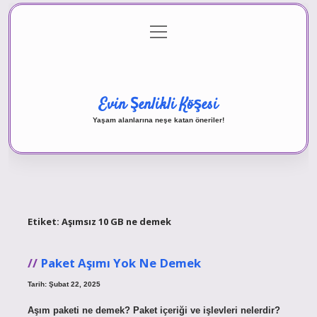
menüyü
Anasayfa
Gizlilik Politikası
Yasal Uyarı
aç
Hakkımızda
Evin Şenlikli Köşesi
Yaşam alanlarına neşe katan öneriler!
Etiket:
Aşımsız 10 GB ne demek
Paket Aşımı Yok Ne Demek
Tarih: Şubat 22, 2025
Aşım paketi ne demek? Paket içeriği ve işlevleri nelerdir?