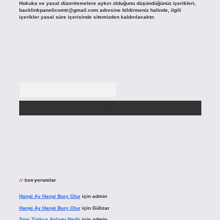
Hukuka ve yasal düzenlemelere aykırı olduğunu düşündüğünüz içerikleri,
backlinkpanelicomtr@gmail.com
adresine bildirmeniz halinde, ilgili
içerikler yasal süre içerisinde sitemizden kaldırılacaktır.
Arama
Son yorumlar
Hangi Ay Hangi Burç Olur
için
admin
Hangi Ay Hangi Burç Olur
için
Gülizar
Sms Türkçe Anlamı Nedir
için
admin