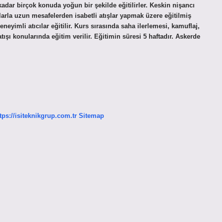
adar birçok konuda yoğun bir şekilde eğitilirler. Keskin nişancı
larla uzun mesafelerden isabetli atışlar yapmak üzere eğitilmiş
neyimli atıcılar eğitilir. Kurs sırasında saha ilerlemesi, kamuflaj,
şı konularında eğitim verilir. Eğitimin süresi 5 haftadır. Askerde
tps://isiteknikgrup.com.tr
Sitemap