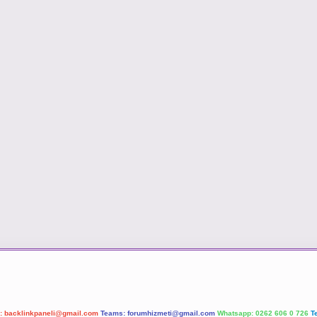
l:
backlinkpaneli@gmail.com
Teams:
forumhizmeti@gmail.com
Whatsapp: 0262 606 0 726
T