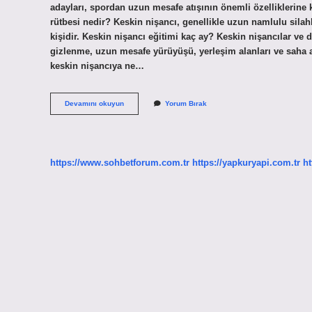
adayları, spordan uzun mesafe atışının önemli özelliklerine k
rütbesi nedir? Keskin nişancı, genellikle uzun namlulu silah
kişidir. Keskin nişancı eğitimi kaç ay? Keskin nişancılar ve de
gizlenme, uzun mesafe yürüyüşü, yerleşim alanları ve saha atı
keskin nişancıya ne…
Keskin
Devamını okuyun
Yorum Bırak
Nişancı
Ne
Iş
Yapar
https://www.sohbetforum.com.tr
https://yapkuryapi.com.tr
ht