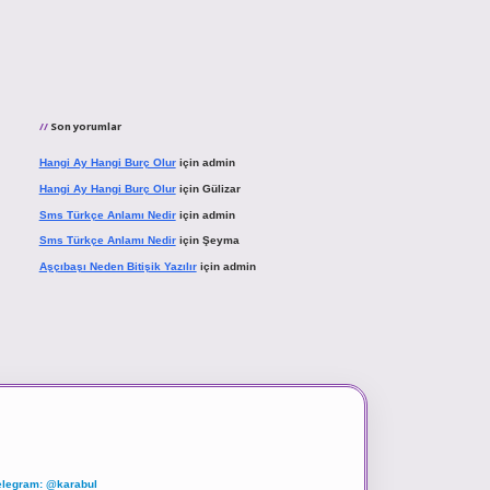
Son yorumlar
Hangi Ay Hangi Burç Olur
için
admin
Hangi Ay Hangi Burç Olur
için
Gülizar
Sms Türkçe Anlamı Nedir
için
admin
Sms Türkçe Anlamı Nedir
için
Şeyma
Aşçıbaşı Neden Bitişik Yazılır
için
admin
elegram: @karabul