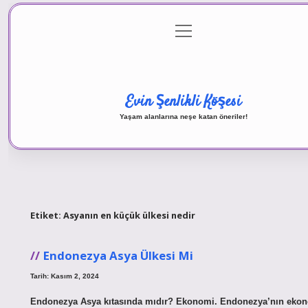
menüyü
Anasayfa
Gizlilik Politikası
Yasal Uyarı
Hakkımız
aç
Evin Şenlikli Köşesi
Yaşam alanlarına neşe katan öneriler!
Etiket:
Asyanın en küçük ülkesi nedir
Endonezya Asya Ülkesi Mi
Tarih: Kasım 2, 2024
Endonezya Asya kıtasında mıdır? Ekonomi. Endonezya’nın ekon