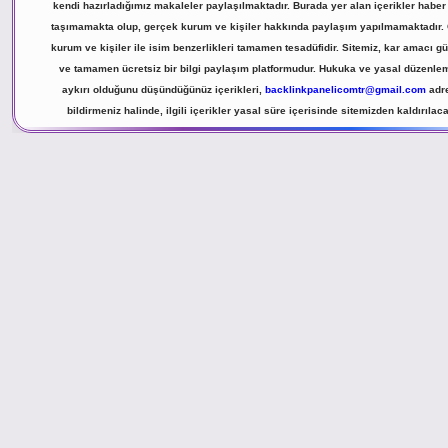
kendi hazırladığımız makaleler paylaşılmaktadır. Burada yer alan içerikler haber n
taşımamakta olup, gerçek kurum ve kişiler hakkında paylaşım yapılmamaktadır.
kurum ve kişiler ile isim benzerlikleri tamamen tesadüfidir. Sitemiz, kar amacı 
ve tamamen ücretsiz bir bilgi paylaşım platformudur. Hukuka ve yasal düzenle
aykırı olduğunu düşündüğünüz içerikleri,
backlinkpanelicomtr@gmail.com
adr
bildirmeniz halinde, ilgili içerikler yasal süre içerisinde sitemizden kaldırılaca