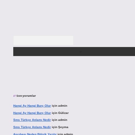
Arama
Son yorumlar
Hangi Ay Hangi Burç Olur
için
admin
Hangi Ay Hangi Burç Olur
için
Gülizar
Sms Türkçe Anlamı Nedir
için
admin
Sms Türkçe Anlamı Nedir
için
Şeyma
Aşçıbaşı Neden Bitişik Yazılır
için
admin