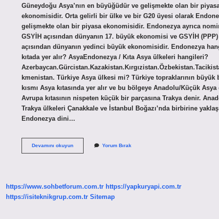
Güneydoğu Asya’nın en büyüğüdür ve gelişmekte olan bir piyas
ekonomisidir. Orta gelirli bir ülke ve bir G20 üyesi olarak Endon
gelişmekte olan bir piyasa ekonomisidir. Endonezya ayrıca nomi
GSYİH açısından dünyanın 17. büyük ekonomisi ve GSYİH (PPP)
açısından dünyanın yedinci büyük ekonomisidir. Endonezya han
kıtada yer alır? AsyaEndonezya / Kıta Asya ülkeleri hangileri?
Azerbaycan.Gürcistan.Kazakistan.Kırgızistan.Özbekistan.Tacikist
kmenistan. Türkiye Asya ülkesi mi? Türkiye topraklarının büyük 
kısmı Asya kıtasında yer alır ve bu bölgeye Anadolu/Küçük Asya 
Avrupa kıtasının nispeten küçük bir parçasına Trakya denir. Anad
Trakya ülkeleri Çanakkale ve İstanbul Boğazı’nda birbirine yaklaşı
Endonezya dini…
Endonezya
Devamını okuyun
Yorum Bırak
Asya
Ülkesi
Mi
https://www.sohbetforum.com.tr
https://yapkuryapi.com.tr
https://isiteknikgrup.com.tr
Sitemap