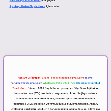
Sms Türkçe Anlamı Nedir
için
Şeyma
Aşçıbaşı Neden Bitişik Yazılır
için
admin
asino
Reklam ve İletişim:
E-mail:
backlinkpaneli@gmail.com
Teams:
forumhizmeti@gmail.com
Whatsapp: 0262 606 0 726
Telegram: @karabul
Yasal Uyarı:
Sitemiz, 5651 Sayılı Kanun gereğince Bilgi Teknolojileri ve
İletişim Kurumu (BTK) tarafından onaylanmış bir Yer Sağlayıcı olarak
hizmet vermektedir. Bu nedenle, sitedeki içerikleri proaktif olarak
denetleme veya araştırma yükümlülüğümüz bulunmamaktadır. Ancak,
üyelerimiz yazdıkları içeriklerin sorumluluğunu taşımakta olup, siteye üye