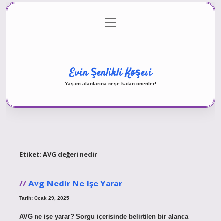
menüyü
Anasayfa
Gizlilik Politikası
Yasal Uyarı
aç
Hakkımızda
Evin Şenlikli Köşesi
Yaşam alanlarına neşe katan öneriler!
Etiket:
AVG değeri nedir
Avg Nedir Ne Işe Yarar
Tarih: Ocak 29, 2025
AVG ne işe yarar? Sorgu içerisinde belirtilen bir alanda