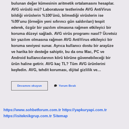
bulunan değer kümesinin aritmetik ortalamasını hesaplar.
AVG virüslü mü? Laboratuvar testlerinde AVG AntiVirus
bildiği virüslerin %100’ünü, bilmediği virüslerin ise
%99’unu (örneğin yeni sıfırıncı gün saldırıları) tespit
ederek, özgür bir yazılım olmasına rağmen etkileyici bir
koruma düzeyi sağladı. AVG virüs programı nasıl? Ücretsiz
bir yazılım olmasına rağmen AVG AntiVirus etkileyici bir
koruma seviyesi sunar. Ayrıca kullanıcı dostu bir arayüze
ve harika bir desteğe sahiptir, bu da onu Mac, PC ve
Android kullanıcılarının körü körüne güvenebileceği bir
ürün haline getirir. AVG kaç TL? Tüm AVG ürünlerini
keşfedin. AVG, tehdit koruması, dijital gizlilik ve…
Avg
Devamını okuyun
Yorum Bırak
Nedir
Ne
Işe
Yarar
https://www.sohbetforum.com.tr
https://yapkuryapi.com.tr
https://isiteknikgrup.com.tr
Sitemap