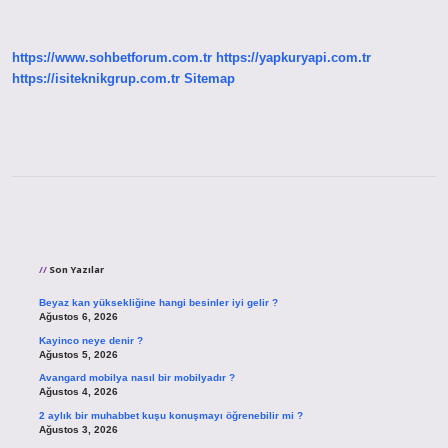
Kurum
Ve
Kuruluşlar
Nelerdir
https://www.sohbetforum.com.tr
https://yapkuryapi.com.tr
https://isiteknikgrup.com.tr
Sitemap
Sidebar
Son Yazılar
Beyaz kan yüksekliğine hangi besinler iyi gelir ?
Ağustos 6, 2026
Kayinco neye denir ?
Ağustos 5, 2026
Avangard mobilya nasıl bir mobilyadır ?
Ağustos 4, 2026
2 aylık bir muhabbet kuşu konuşmayı öğrenebilir mi ?
Ağustos 3, 2026