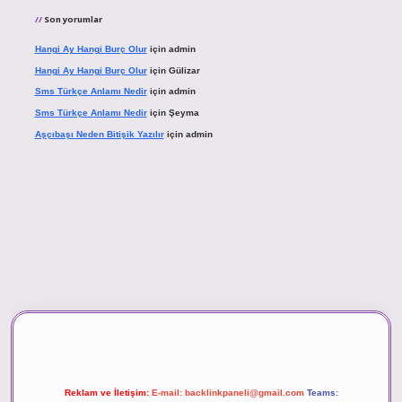
Son yorumlar
Hangi Ay Hangi Burç Olur
için
admin
Hangi Ay Hangi Burç Olur
için
Gülizar
Sms Türkçe Anlamı Nedir
için
admin
Sms Türkçe Anlamı Nedir
için
Şeyma
Aşçıbaşı Neden Bitişik Yazılır
için
admin
no
Reklam ve İletişim:
E-mail:
backlinkpaneli@gmail.com
Teams: