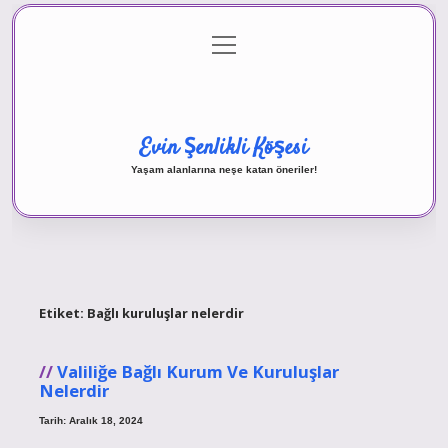
menüyü
Anasayfa
Gizlilik Politikası
Yasal Uyarı
aç
Hakkımızda
Evin Şenlikli Köşesi
Yaşam alanlarına neşe katan öneriler!
Etiket:
Bağlı kuruluşlar nelerdir
Valiliğe Bağlı Kurum Ve Kuruluşlar
Nelerdir
Tarih: Aralık 18, 2024