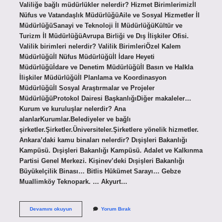
Valiliğe bağlı müdürlükler nelerdir? Hizmet Birimlerimizİl
Nüfus ve Vatandaşlık MüdürlüğüAile ve Sosyal Hizmetler İl
MüdürlüğüSanayi ve Teknoloji İl MüdürlüğüKültür ve
Turizm İl MüdürlüğüAvrupa Birliği ve Dış İlişkiler Ofisi.
Valilik birimleri nelerdir? Valilik BirimleriÖzel Kalem
Müdürlüğüİl Nüfus Müdürlüğüİl İdare Heyeti
Müdürlüğüİdare ve Denetim Müdürlüğüİl Basın ve Halkla
İlişkiler Müdürlüğüİl Planlama ve Koordinasyon
Müdürlüğüİl Sosyal Araştırmalar ve Projeler
MüdürlüğüProtokol Dairesi BaşkanlığıDiğer makaleler…
Kurum ve kuruluşlar nelerdir? Ana
alanlarKurumlar.Belediyeler ve bağlı
şirketler.Şirketler.Üniversiteler.Şirketlere yönelik hizmetler.
Ankara’daki kamu binaları nelerdir? Dışişleri Bakanlığı
Kampüsü. Dışişleri Bakanlığı Kampüsü. Adalet ve Kalkınma
Partisi Genel Merkezi. Kişinev’deki Dışişleri Bakanlığı
Büyükelçilik Binası… Bitlis Hükümet Sarayı… Gebze
Muallimköy Teknopark. … Akyurt…
Valiliğe
Devamını okuyun
Yorum Bırak
Bağlı