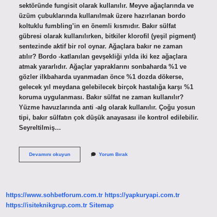
sektöründe fungisit olarak kullanılır. Meyve ağaçlarında ve
üzüm çubuklarında kullanılmak üzere hazırlanan bordo
koltuklu fumbling’in en önemli kısmıdır. Bakır sülfat
gübresi olarak kullanılırken, bitkiler klorofil (yeşil pigment)
sentezinde aktif bir rol oynar. Ağaçlara bakır ne zaman
atılır? Bordo -katlanılan gevşekliği yılda iki kez ağaçlara
atmak yararlıdır. Ağaçlar yapraklarını sonbaharda %1 ve
gözler ilkbaharda uyanmadan önce %1 dozda dökerse,
gelecek yıl meydana gelebilecek birçok hastalığa karşı %1
koruma uygulanması. Bakır sülfat ne zaman kullanılır?
Yüzme havuzlarında anti -alg olarak kullanılır. Çoğu yosun
tipi, bakır sülfatın çok düşük anayasası ile kontrol edilebilir.
Seyreltilmiş…
Ağaçlara
Devamını okuyun
Yorum Bırak
Bakır
Sülfat
Ne
Zaman
Atılır
https://www.sohbetforum.com.tr
https://yapkuryapi.com.tr
https://isiteknikgrup.com.tr
Sitemap