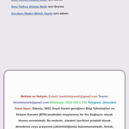
Sms Türkçe Anlamı Nedir
için
Şeyma
Aşçıbaşı Neden Bitişik Yazılır
için
admin
ino
Reklam ve İletişim:
E-mail:
backlinkpaneli@gmail.com
Teams:
forumhizmeti@gmail.com
Whatsapp: 0262 606 0 726
Telegram: @karabul
Yasal Uyarı:
Sitemiz, 5651 Sayılı Kanun gereğince Bilgi Teknolojileri ve
İletişim Kurumu (BTK) tarafından onaylanmış bir Yer Sağlayıcı olarak
hizmet vermektedir. Bu nedenle, sitedeki içerikleri proaktif olarak
denetleme veya araştırma yükümlülüğümüz bulunmamaktadır. Ancak,