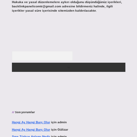
Hukuka ve yasal düzenlemelere aykırı olduğunu düşündüğünüz içerikleri,
backlinkpanelicomtr@gmail.com
adresine bildirmeniz halinde, ilgili
içerikler yasal süre içerisinde sitemizden kaldırılacaktır.
Arama
Son yorumlar
Hangi Ay Hangi Burç Olur
için
admin
Hangi Ay Hangi Burç Olur
için
Gülizar
Sms Türkçe Anlamı Nedir
için
admin