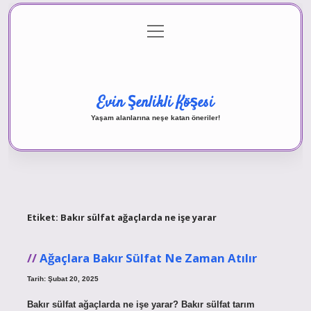
menüyü
Anasayfa
Gizlilik Politikası
Yasal Uyarı
aç
Hakkımızda
Evin Şenlikli Köşesi
Yaşam alanlarına neşe katan öneriler!
Etiket:
Bakır sülfat ağaçlarda ne işe yarar
Ağaçlara Bakır Sülfat Ne Zaman Atılır
Tarih: Şubat 20, 2025
Bakır sülfat ağaçlarda ne işe yarar? Bakır sülfat tarım