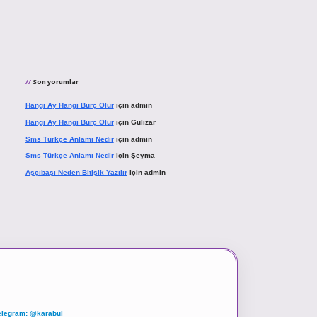
Son yorumlar
Hangi Ay Hangi Burç Olur
için
admin
Hangi Ay Hangi Burç Olur
için
Gülizar
Sms Türkçe Anlamı Nedir
için
admin
Sms Türkçe Anlamı Nedir
için
Şeyma
Aşçıbaşı Neden Bitişik Yazılır
için
admin
elegram: @karabul