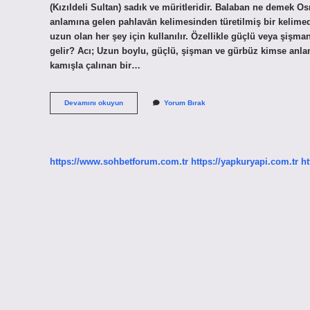
(Kızıldeli Sultan) sadık ve müritleridir. Balaban ne demek
anlamına gelen pahlavān kelimesinden türetilmiş bir kelime
uzun olan her şey için kullanılır. Özellikle güçlü veya şişma
gelir? Acı; Uzun boylu, güçlü, şişman ve gürbüz kimse anlam
kamışla çalınan bir…
Halk
Devamını okuyun
Yorum Bırak
Dilinde
Balaban
Ne
Demek
https://www.sohbetforum.com.tr
https://yapkuryapi.com.tr
ht