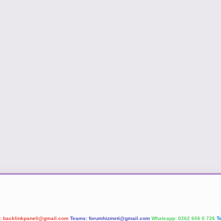
l:
backlinkpaneli@gmail.com
Teams:
forumhizmeti@gmail.com
Whatsapp: 0262 606 0 726
T