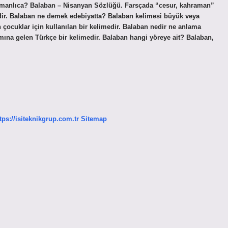
 Osmanlıca? Balaban – Nisanyan Sözlüğü. Farsçada “cesur, kahraman”
dir. Balaban ne demek edebiyatta? Balaban kelimesi büyük veya
n çocuklar için kullanılan bir kelimedir. Balaban nedir ne anlama
ına gelen Türkçe bir kelimedir. Balaban hangi yöreye ait? Balaban,
tps://isiteknikgrup.com.tr
Sitemap