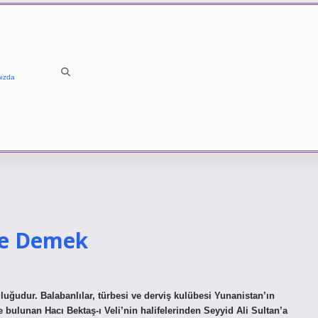
ızda
Ne Demek
luğudur. Balabanlılar, türbesi ve derviş kulübesi Yunanistan’ın
ulunan Hacı Bektaş-ı Veli’nin halifelerinden Seyyid Ali Sultan’a