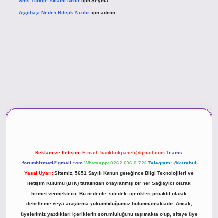
Sms Türkçe Anlamı Nedir
için
Şeyma
Aşçıbaşı Neden Bitişik Yazılır
için
admin
sino
Reklam ve İletişim:
E-mail:
backlinkpaneli@gmail.com
Teams:
forumhizmeti@gmail.com
Whatsapp: 0262 606 0 726
Telegram: @karabul
Yasal Uyarı:
Sitemiz, 5651 Sayılı Kanun gereğince Bilgi Teknolojileri ve
İletişim Kurumu (BTK) tarafından onaylanmış bir Yer Sağlayıcı olarak
hizmet vermektedir. Bu nedenle, sitedeki içerikleri proaktif olarak
denetleme veya araştırma yükümlülüğümüz bulunmamaktadır. Ancak,
üyelerimiz yazdıkları içeriklerin sorumluluğunu taşımakta olup, siteye üye