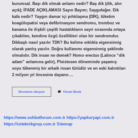
kurumsal. Başı dik olmak anlamı nedir? Baş dik (dik, alın
açık); İFADE AÇIKLAMASI Sayın Bayım; Saygıdeğer. Dik
kafa nedir? Yaygın damar içi pıhtılaşma (DİK), tüketim
koagülopatisi veya defibrinasyon sendromu, tromboz ve
kanama ile ilişkili çeşitli hastalıkların seyri sırasında ortaya
çıkabilen, kendine özgü özellikleri olan bir sendromdur.
Dikbaşlı nasıl yazılır TDK? Bu kelime sıklıkla eigensinnig
olarak yanlış yazılır. Doğru kullanımı eigensinnig şeklinde
olmalıdır. Dik insan ne demek? Homo erectus (Latince “dik
adam” anlamına gelir), Pleistosen döneminde yaşamış
soyu tükenmiş bir arkaik insan türüdür ve en eski kalıntıları
2 milyon yıl öncesine dayanır.…
Dik
Devamını okuyun
Yorum Bırak
Başlılık
Etmek
Ne
Demek
https://www.sohbetforum.com.tr
https://yapkuryapi.com.tr
https://isiteknikgrup.com.tr
Sitemap