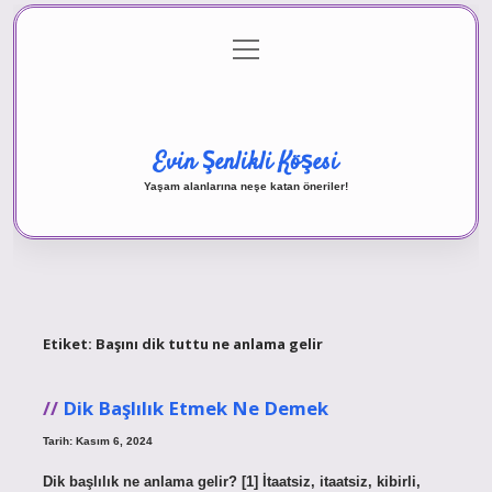
menüyü
Anasayfa
Gizlilik Politikası
Yasal Uyarı
aç
Hakkımızda
Evin Şenlikli Köşesi
Yaşam alanlarına neşe katan öneriler!
Etiket:
Başını dik tuttu ne anlama gelir
Dik Başlılık Etmek Ne Demek
Tarih: Kasım 6, 2024
Dik başlılık ne anlama gelir? [1] İtaatsiz, itaatsiz, kibirli,