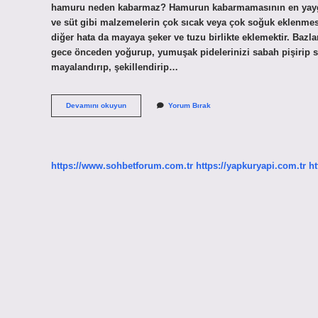
hamuru neden kabarmaz? Hamurun kabarmamasının en yaygın
ve süt gibi malzemelerin çok sıcak veya çok soğuk eklenmes
diğer hata da mayaya şeker ve tuzu birlikte eklemektir. Baz
gece önceden yoğurup, yumuşak pidelerinizi sabah pişirip sı
mayalandırıp, şekillendirip…
Bazlama
Devamını okuyun
Yorum Bırak
Hamuru
Ne
Kadar
Sürede
Mayalanır
https://www.sohbetforum.com.tr
https://yapkuryapi.com.tr
ht