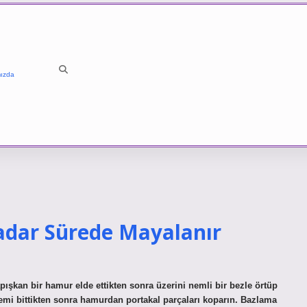
ızda
dar Sürede Mayalanır
şkan bir hamur elde ettikten sonra üzerini nemli bir bezle örtüp
emi bittikten sonra hamurdan portakal parçaları koparın. Bazlama