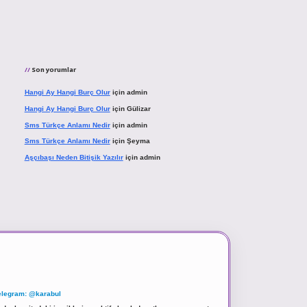
Son yorumlar
Hangi Ay Hangi Burç Olur
için
admin
Hangi Ay Hangi Burç Olur
için
Gülizar
Sms Türkçe Anlamı Nedir
için
admin
Sms Türkçe Anlamı Nedir
için
Şeyma
Aşçıbaşı Neden Bitişik Yazılır
için
admin
elegram: @karabul