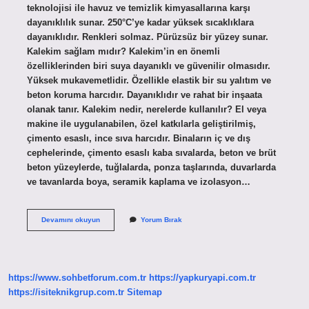
teknolojisi ile havuz ve temizlik kimyasallarına karşı
dayanıklılık sunar. 250°C’ye kadar yüksek sıcaklıklara
dayanıklıdır. Renkleri solmaz. Pürüzsüz bir yüzey sunar.
Kalekim sağlam mıdır? Kalekim’in en önemli
özelliklerinden biri suya dayanıklı ve güvenilir olmasıdır.
Yüksek mukavemetlidir. Özellikle elastik bir su yalıtım ve
beton koruma harcıdır. Dayanıklıdır ve rahat bir inşaata
olanak tanır. Kalekim nedir, nerelerde kullanılır? El veya
makine ile uygulanabilen, özel katkılarla geliştirilmiş,
çimento esaslı, ince sıva harcıdır. Binaların iç ve dış
cephelerinde, çimento esaslı kaba sıvalarda, beton ve brüt
beton yüzeylerde, tuğlalarda, ponza taşlarında, duvarlarda
ve tavanlarda boya, seramik kaplama ve izolasyon…
Kalekim
Devamını okuyun
Yorum Bırak
Ateşe
Dayanıklı
Mı
https://www.sohbetforum.com.tr
https://yapkuryapi.com.tr
https://isiteknikgrup.com.tr
Sitemap