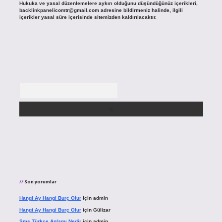
Hukuka ve yasal düzenlemelere aykırı olduğunu düşündüğünüz içerikleri,
backlinkpanelicomtr@gmail.com
adresine bildirmeniz halinde, ilgili
içerikler yasal süre içerisinde sitemizden kaldırılacaktır.
Arama
Son yorumlar
Hangi Ay Hangi Burç Olur
için
admin
Hangi Ay Hangi Burç Olur
için
Gülizar
Sms Türkçe Anlamı Nedir
için
admin