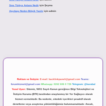
Sms Türkçe Anlamı Nedir
için
Şeyma
Aşçıbaşı Neden Bitişik Yazılır
için
admin
asino
Reklam ve İletişim:
E-mail:
backlinkpaneli@gmail.com
Teams:
forumhizmeti@gmail.com
Whatsapp: 0262 606 0 726
Telegram: @karabul
Yasal Uyarı:
Sitemiz, 5651 Sayılı Kanun gereğince Bilgi Teknolojileri ve
İletişim Kurumu (BTK) tarafından onaylanmış bir Yer Sağlayıcı olarak
hizmet vermektedir. Bu nedenle, sitedeki içerikleri proaktif olarak
denetleme veya araştırma yükümlülüğümüz bulunmamaktadır. Ancak,