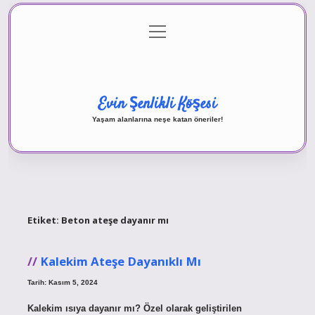
menüyü
Anasayfa
Gizlilik Politikası
Yasal Uyarı
aç
Hakkımızda
Evin Şenlikli Köşesi
Yaşam alanlarına neşe katan öneriler!
Etiket:
Beton ateşe dayanır mı
Kalekim Ateşe Dayanıklı Mı
Tarih: Kasım 5, 2024
Kalekim ısıya dayanır mı? Özel olarak geliştirilen