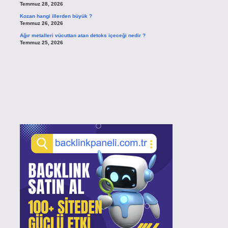
Temmuz 28, 2026
Kozan hangi illerden büyük ?
Temmuz 26, 2026
Ağır metalleri vücuttan atan detoks içeceği nedir ?
Temmuz 25, 2026