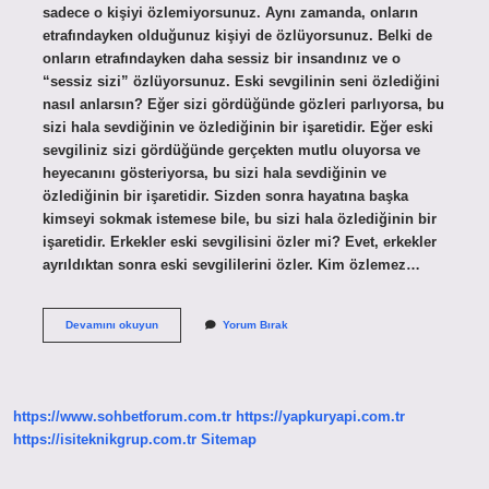
sadece o kişiyi özlemiyorsunuz. Aynı zamanda, onların
etrafındayken olduğunuz kişiyi de özlüyorsunuz. Belki de
onların etrafındayken daha sessiz bir insandınız ve o
“sessiz sizi” özlüyorsunuz. Eski sevgilinin seni özlediğini
nasıl anlarsın? Eğer sizi gördüğünde gözleri parlıyorsa, bu
sizi hala sevdiğinin ve özlediğinin bir işaretidir. Eğer eski
sevgiliniz sizi gördüğünde gerçekten mutlu oluyorsa ve
heyecanını gösteriyorsa, bu sizi hala sevdiğinin ve
özlediğinin bir işaretidir. Sizden sonra hayatına başka
kimseyi sokmak istemese bile, bu sizi hala özlediğinin bir
işaretidir. Erkekler eski sevgilisini özler mi? Evet, erkekler
ayrıldıktan sonra eski sevgililerini özler. Kim özlemez…
Eski
Devamını okuyun
Yorum Bırak
Sevgili
Seni
Özler
Mi
https://www.sohbetforum.com.tr
https://yapkuryapi.com.tr
https://isiteknikgrup.com.tr
Sitemap