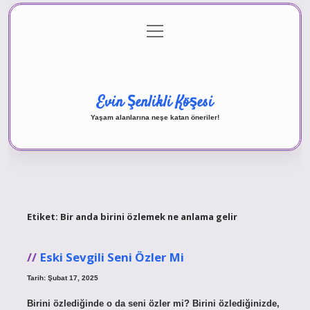
menüyü
Anasayfa
Gizlilik Politikası
Yasal Uyarı
aç
Hakkımızda
Evin Şenlikli Köşesi
Yaşam alanlarına neşe katan öneriler!
Etiket:
Bir anda birini özlemek ne anlama gelir
Eski Sevgili Seni Özler Mi
Tarih: Şubat 17, 2025
Birini özlediğinde o da seni özler mi? Birini özlediğinizde,