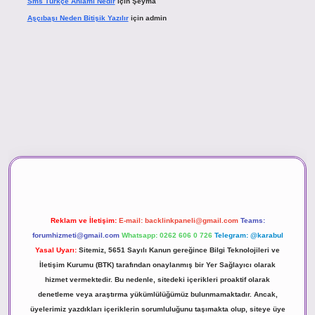
Sms Türkçe Anlamı Nedir
için
Şeyma
Aşçıbaşı Neden Bitişik Yazılır
için
admin
no
Reklam ve İletişim:
E-mail:
backlinkpaneli@gmail.com
Teams:
forumhizmeti@gmail.com
Whatsapp: 0262 606 0 726
Telegram: @karabul
Yasal Uyarı:
Sitemiz, 5651 Sayılı Kanun gereğince Bilgi Teknolojileri ve
İletişim Kurumu (BTK) tarafından onaylanmış bir Yer Sağlayıcı olarak
hizmet vermektedir. Bu nedenle, sitedeki içerikleri proaktif olarak
denetleme veya araştırma yükümlülüğümüz bulunmamaktadır. Ancak,
üyelerimiz yazdıkları içeriklerin sorumluluğunu taşımakta olup, siteye üye