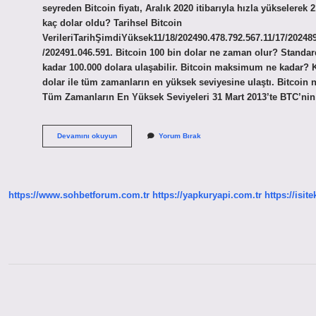
seyreden Bitcoin fiyatı, Aralık 2020 itibarıyla hızla yükselerek 
kaç dolar oldu? Tarihsel Bitcoin
VerileriTarihŞimdiYüksek11/18/202490.478.792.567.11/17/202489
/202491.046.591. Bitcoin 100 bin dolar ne zaman olur? Standard
kadar 100.000 dolara ulaşabilir. Bitcoin maksimum ne kadar? 
dolar ile tüm zamanların en yüksek seviyesine ulaştı. Bitcoin n
Tüm Zamanların En Yüksek Seviyeleri 31 Mart 2013’te BTC’nin d
Bitcoin
Devamını okuyun
Yorum Bırak
En
Fazla
Kac
Dolari
Gordu
https://www.sohbetforum.com.tr
https://yapkuryapi.com.tr
https://isit
Sidebar