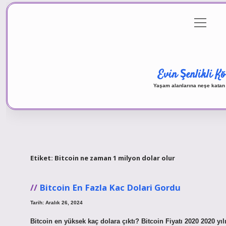
menüyü
Anasayfa
Gizlilik Politikası
Yasa
aç
Evin Şenlikli Kö
Yaşam alanlarına neşe katan 
Etiket:
Bitcoin ne zaman 1 milyon dolar olur
Bitcoin En Fazla Kac Dolari Gordu
Tarih: Aralık 26, 2024
Bitcoin en yüksek kaç dolara çıktı? Bitcoin Fiyatı 2020 2020 yı