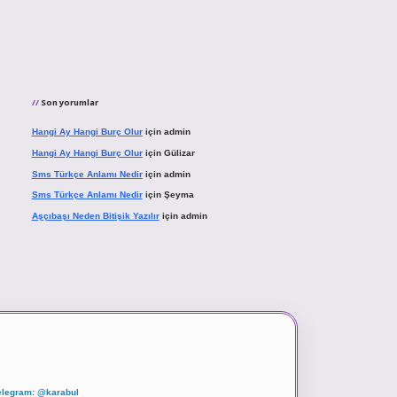
Son yorumlar
Hangi Ay Hangi Burç Olur
için
admin
Hangi Ay Hangi Burç Olur
için
Gülizar
Sms Türkçe Anlamı Nedir
için
admin
Sms Türkçe Anlamı Nedir
için
Şeyma
Aşçıbaşı Neden Bitişik Yazılır
için
admin
elegram: @karabul