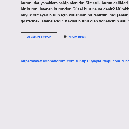
burun, dar yanaklara sahip olanıdır. Simetrik burun delikler
bir burun, istenen burundur. Güzel buruna ne denir? Mürekke
büyük olmayan burun için kullanılan bir tabirdir. Padişahla
göstermek istemeleridir. Kavisli burnu olan yöneticinin asil 
Roma
Devamını okuyun
Yorum Bırak
Burnu
Nasıl
https://www.sohbetforum.com.tr
https://yapkuryapi.com.tr
ht