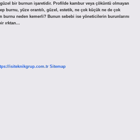
i güzel bir burnun işaretidir. Profilde kambur veya çöküntü olmayan
p burnu, yüze orantılı, güzel, estetik, ne çok küçük ne de çok
rın burnu neden kemerli? Bunun sebebi ise yöneticilerin burunlarını
bir ırktan…
tps://isiteknikgrup.com.tr
Sitemap