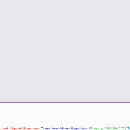
l:
backlinkpaneli@gmail.com
Teams:
forumhizmeti@gmail.com
Whatsapp: 0262 606 0 726
T