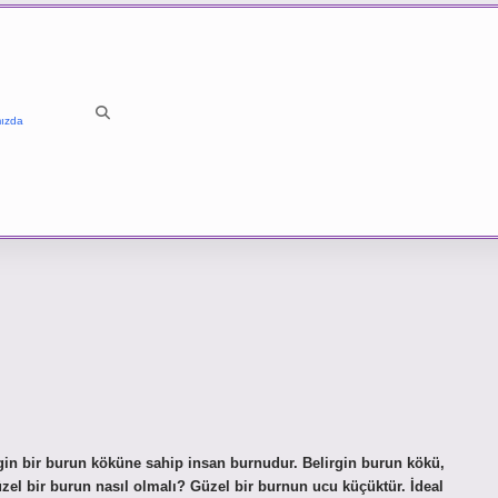
ızda
in bir burun köküne sahip insan burnudur. Belirgin burun kökü,
zel bir burun nasıl olmalı? Güzel bir burnun ucu küçüktür. İdeal