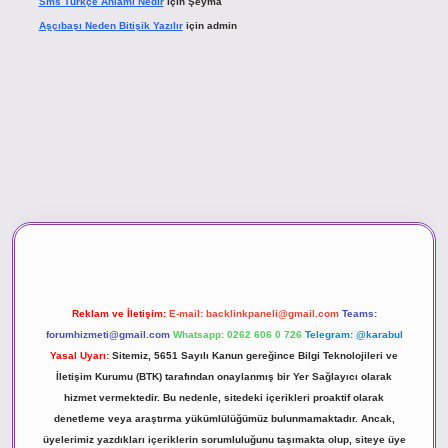
Sms Türkçe Anlamı Nedir
için
Şeyma
Aşçıbaşı Neden Bitişik Yazılır
için
admin
asino
Reklam ve İletişim:
E-mail:
backlinkpaneli@gmail.com
Teams:
forumhizmeti@gmail.com
Whatsapp: 0262 606 0 726
Telegram: @karabul
Yasal Uyarı:
Sitemiz, 5651 Sayılı Kanun gereğince Bilgi Teknolojileri ve
İletişim Kurumu (BTK) tarafından onaylanmış bir Yer Sağlayıcı olarak
hizmet vermektedir. Bu nedenle, sitedeki içerikleri proaktif olarak
denetleme veya araştırma yükümlülüğümüz bulunmamaktadır. Ancak,
üyelerimiz yazdıkları içeriklerin sorumluluğunu taşımakta olup, siteye üye