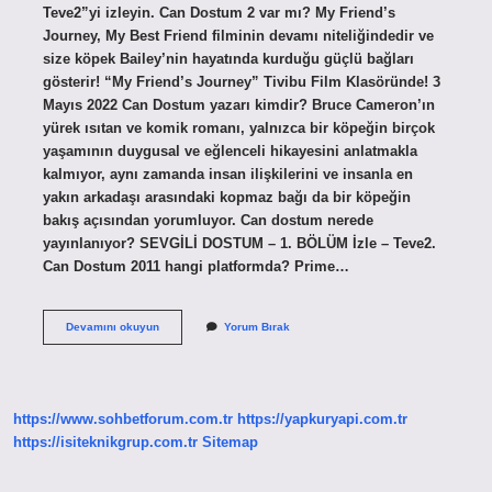
Teve2”yi izleyin. Can Dostum 2 var mı? My Friend’s
Journey, My Best Friend filminin devamı niteliğindedir ve
size köpek Bailey’nin hayatında kurduğu güçlü bağları
gösterir! “My Friend’s Journey” Tivibu Film Klasöründe! 3
Mayıs 2022 Can Dostum yazarı kimdir? Bruce Cameron’ın
yürek ısıtan ve komik romanı, yalnızca bir köpeğin birçok
yaşamının duygusal ve eğlenceli hikayesini anlatmakla
kalmıyor, aynı zamanda insan ilişkilerini ve insanla en
yakın arkadaşı arasındaki kopmaz bağı da bir köpeğin
bakış açısından yorumluyor. Can dostum nerede
yayınlanıyor? SEVGİLİ DOSTUM – 1. BÖLÜM İzle – Teve2.
Can Dostum 2011 hangi platformda? Prime…
Can
Devamını okuyun
Yorum Bırak
Dostum
Programı
Kim
Sunuyor
https://www.sohbetforum.com.tr
https://yapkuryapi.com.tr
https://isiteknikgrup.com.tr
Sitemap