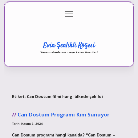
menüyü
Anasayfa
Gizlilik Politikası
Yasal Uyarı
aç
Hakkımızda
Evin Şenlikli Köşesi
Yaşam alanlarına neşe katan öneriler!
Etiket:
Can Dostum filmi hangi ülkede çekildi
Can Dostum Programı Kim Sunuyor
Tarih: Kasım 6, 2024
Can Dostum programı hangi kanalda? “Can Dostum –