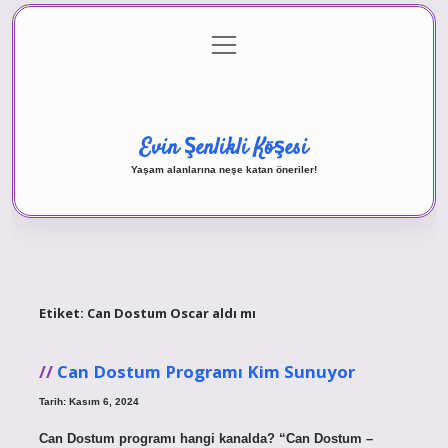
menüyü
Anasayfa
Gizlilik Politikası
Yasal Uyarı
aç
Hakkımızda
Evin Şenlikli Köşesi
Yaşam alanlarına neşe katan öneriler!
Etiket:
Can Dostum Oscar aldı mı
Can Dostum Programı Kim Sunuyor
Tarih: Kasım 6, 2024
Can Dostum programı hangi kanalda? “Can Dostum –