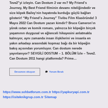
Teve2”yi izleyin. Can Dostum 2 var mı? My Friend’s
Journey, My Best Friend filminin devamı niteliğindedir ve
size köpek Bailey’nin hayatında kurduğu güçlü bağları
gösterir! “My Friend’s Journey” Tivibu Film Klasöründe! 3
Mayıs 2022 Can Dostum yazarı kimdir? Bruce Cameron’ın
yürek ısıtan ve komik romanı, yalnızca bir köpeğin birçok
yaşamının duygusal ve eğlenceli hikayesini anlatmakla
kalmıyor, aynı zamanda insan ilişkilerini ve insanla en
yakın arkadaşı arasındaki kopmaz bağı da bir köpeğin
bakış açısından yorumluyor. Can dostum nerede
yayınlanıyor? SEVGİLİ DOSTUM – 1. BÖLÜM İzle – Teve2.
Can Dostum 2011 hangi platformda? Prime…
Can
Devamını okuyun
Yorum Bırak
Dostum
Programı
Kim
Sunuyor
https://www.sohbetforum.com.tr
https://yapkuryapi.com.tr
https://isiteknikgrup.com.tr
Sitemap