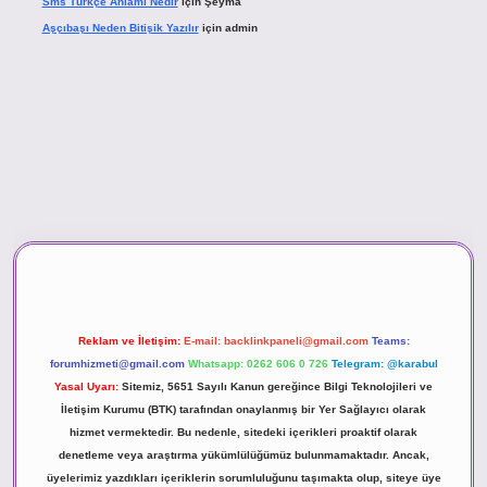
Sms Türkçe Anlamı Nedir
için
Şeyma
Aşçıbaşı Neden Bitişik Yazılır
için
admin
asino
Reklam ve İletişim:
E-mail:
backlinkpaneli@gmail.com
Teams:
forumhizmeti@gmail.com
Whatsapp: 0262 606 0 726
Telegram: @karabul
Yasal Uyarı:
Sitemiz, 5651 Sayılı Kanun gereğince Bilgi Teknolojileri ve
İletişim Kurumu (BTK) tarafından onaylanmış bir Yer Sağlayıcı olarak
hizmet vermektedir. Bu nedenle, sitedeki içerikleri proaktif olarak
denetleme veya araştırma yükümlülüğümüz bulunmamaktadır. Ancak,
üyelerimiz yazdıkları içeriklerin sorumluluğunu taşımakta olup, siteye üye