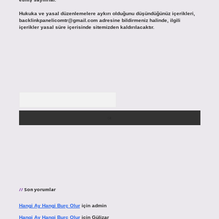
Hukuka ve yasal düzenlemelere aykırı olduğunu düşündüğünüz içerikleri,
backlinkpanelicomtr@gmail.com
adresine bildirmeniz halinde, ilgili
içerikler yasal süre içerisinde sitemizden kaldırılacaktır.
Arama
Son yorumlar
Hangi Ay Hangi Burç Olur
için
admin
Hangi Ay Hangi Burç Olur
için
Gülizar