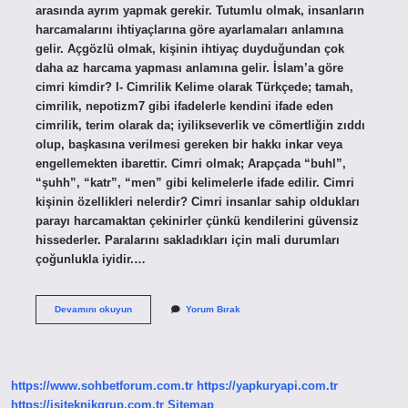
arasında ayrım yapmak gerekir. Tutumlu olmak, insanların
harcamalarını ihtiyaçlarına göre ayarlamaları anlamına
gelir. Açgözlü olmak, kişinin ihtiyaç duyduğundan çok
daha az harcama yapması anlamına gelir. İslam’a göre
cimri kimdir? I- Cimrilik Kelime olarak Türkçede; tamah,
cimrilik, nepotizm7 gibi ifadelerle kendini ifade eden
cimrilik, terim olarak da; iyilikseverlik ve cömertliğin zıddı
olup, başkasına verilmesi gereken bir hakkı inkar veya
engellemekten ibarettir. Cimri olmak; Arapçada “buhl”,
“şuhh”, “katr”, “men” gibi kelimelerle ifade edilir. Cimri
kişinin özellikleri nelerdir? Cimri insanlar sahip oldukları
parayı harcamaktan çekinirler çünkü kendilerini güvensiz
hissederler. Paralarını sakladıkları için mali durumları
çoğunlukla iyidir.…
Cimrilik
Devamını okuyun
Yorum Bırak
Kime
Denir
https://www.sohbetforum.com.tr
https://yapkuryapi.com.tr
https://isiteknikgrup.com.tr
Sitemap