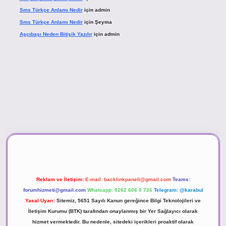
Sms Türkçe Anlamı Nedir
için
admin
Sms Türkçe Anlamı Nedir
için
Şeyma
Aşçıbaşı Neden Bitişik Yazılır
için
admin
ino
Reklam ve İletişim:
E-mail:
backlinkpaneli@gmail.com
Teams:
forumhizmeti@gmail.com
Whatsapp: 0262 606 0 726
Telegram: @karabul
Yasal Uyarı:
Sitemiz, 5651 Sayılı Kanun gereğince Bilgi Teknolojileri ve
İletişim Kurumu (BTK) tarafından onaylanmış bir Yer Sağlayıcı olarak
hizmet vermektedir. Bu nedenle, sitedeki içerikleri proaktif olarak