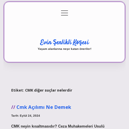
menüyü
Anasayfa
Gizlilik Politikası
Yasal Uyarı
aç
Hakkımızda
Evin Şenlikli Köşesi
Yaşam alanlarına neşe katan öneriler!
Etiket:
CMK diğer suçlar nelerdir
Cmk Açılımı Ne Demek
Tarih: Eylül 24, 2024
CMK neyin kısaltmasıdır? Ceza Muhakemeleri Usulü