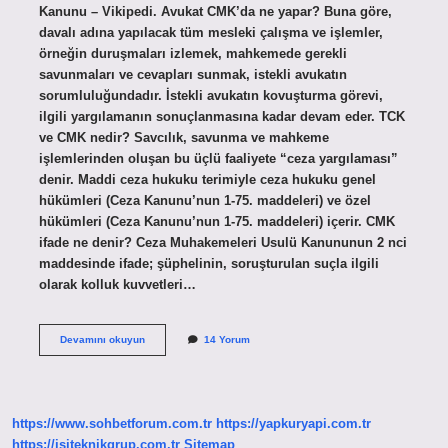
Kanunu – Vikipedi. Avukat CMK’da ne yapar? Buna göre,
davalı adına yapılacak tüm mesleki çalışma ve işlemler,
örneğin duruşmaları izlemek, mahkemede gerekli
savunmaları ve cevapları sunmak, istekli avukatın
sorumluluğundadır. İstekli avukatın kovuşturma görevi,
ilgili yargılamanın sonuçlanmasına kadar devam eder. TCK
ve CMK nedir? Savcılık, savunma ve mahkeme
işlemlerinden oluşan bu üçlü faaliyete “ceza yargılaması”
denir. Maddi ceza hukuku terimiyle ceza hukuku genel
hükümleri (Ceza Kanunu’nun 1-75. maddeleri) ve özel
hükümleri (Ceza Kanunu’nun 1-75. maddeleri) içerir. CMK
ifade ne denir? Ceza Muhakemeleri Usulü Kanununun 2 nci
maddesinde ifade; şüphelinin, soruşturulan suçla ilgili
olarak kolluk kuvvetleri…
Cmk
Devamını okuyun
14 Yorum
Açılımı
Ne
Demek
https://www.sohbetforum.com.tr
https://yapkuryapi.com.tr
https://isiteknikgrup.com.tr
Sitemap