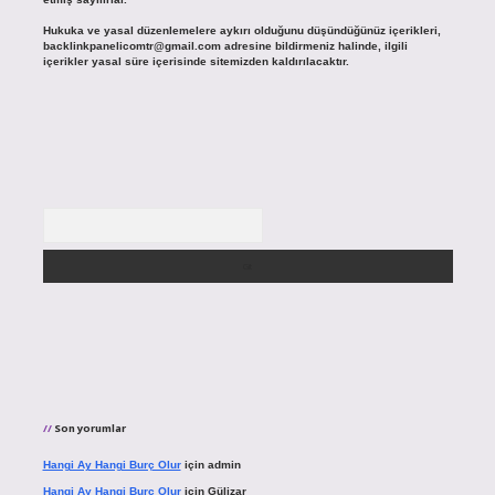
Hukuka ve yasal düzenlemelere aykırı olduğunu düşündüğünüz içerikleri,
backlinkpanelicomtr@gmail.com
adresine bildirmeniz halinde, ilgili
içerikler yasal süre içerisinde sitemizden kaldırılacaktır.
Arama
Son yorumlar
Hangi Ay Hangi Burç Olur
için
admin
Hangi Ay Hangi Burç Olur
için
Gülizar