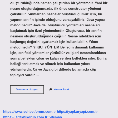
oluşturulduğunda hemen çalıştırılan bir yöntemdir. Yani bir
nesne oluşturduğumuzda, ilk önce constructor yöntemi
çalıştırılır. Sınıflardan nesneler oluşturduğumuz için, bu
yapının sınıfın içinde olduğunu varsayabiliriz. Java yapıcı
metod nedir? Java’da, oluşturucu yöntemleri nesneleri
başlatmak için özel yöntemlerdir. Oluşturucu, bir sınıfın
nesnesi oluşturulduğunda çağrılır. Nesne nitelikleri için
başlangıç ​​değerini ayarlamak için kullanılabilir. Yıkıcı
metod nedir? YIKICI YÖNTEM Belleğin dinamik kullanımı
için, sınıftaki yöntemler yürütülür ve işleri tamamlandıktan
sonra bellekten çıkar ve kalan verileri bellekten siler. Bunlar
belleği terk etmek ve silmek için kullanılan yıkıcı
yöntemlerdir. C# ve Java gibi dillerde bu amaçla çöp
toplayıcı vardır.…
Yapıcı
Devamını okuyun
Yorum Bırak
Metod
Nedir
https://www.sohbetforum.com.tr
https://yapkuryapi.com.tr
https://isiteknikgrup.com.tr
Sitemap