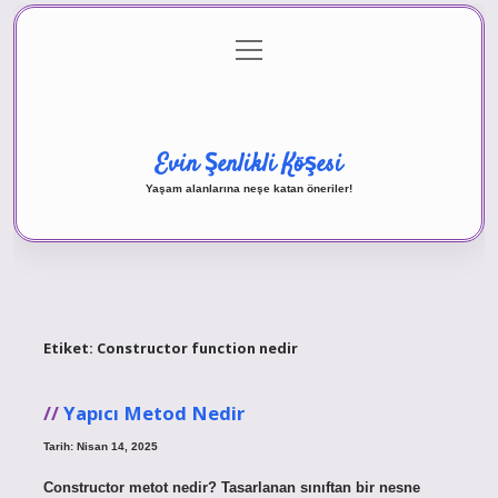
menüyü
Anasayfa
Gizlilik Politikası
Yasal Uyarı
aç
Hakkımızda
Evin Şenlikli Köşesi
Yaşam alanlarına neşe katan öneriler!
Etiket:
Constructor function nedir
Yapıcı Metod Nedir
Tarih: Nisan 14, 2025
Constructor metot nedir? Tasarlanan sınıftan bir nesne