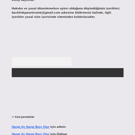
Hukuka ve yasal düzenlemelere aykırı olduğunu düşündüğünüz içerikleri,
backlinkpanelicomtr@gmail.com
adresine bildirmeniz halinde, ilgili
içerikler yasal süre içerisinde sitemizden kaldırılacaktır.
Arama
Son yorumlar
Hangi Ay Hangi Burç Olur
için
admin
Hangi Ay Hangi Burç Olur
için
Gülizar