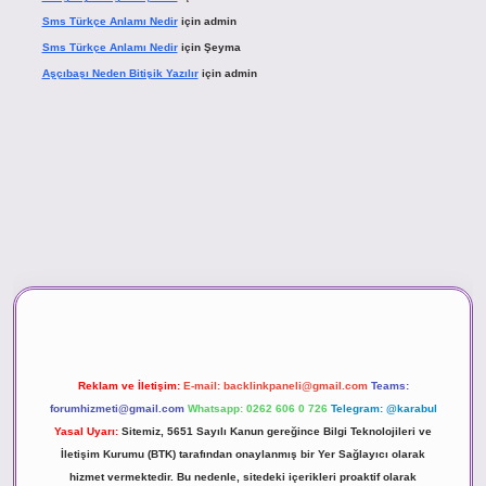
Sms Türkçe Anlamı Nedir
için
admin
Sms Türkçe Anlamı Nedir
için
Şeyma
Aşçıbaşı Neden Bitişik Yazılır
için
admin
ino
Reklam ve İletişim:
E-mail:
backlinkpaneli@gmail.com
Teams:
forumhizmeti@gmail.com
Whatsapp: 0262 606 0 726
Telegram: @karabul
Yasal Uyarı:
Sitemiz, 5651 Sayılı Kanun gereğince Bilgi Teknolojileri ve
İletişim Kurumu (BTK) tarafından onaylanmış bir Yer Sağlayıcı olarak
hizmet vermektedir. Bu nedenle, sitedeki içerikleri proaktif olarak