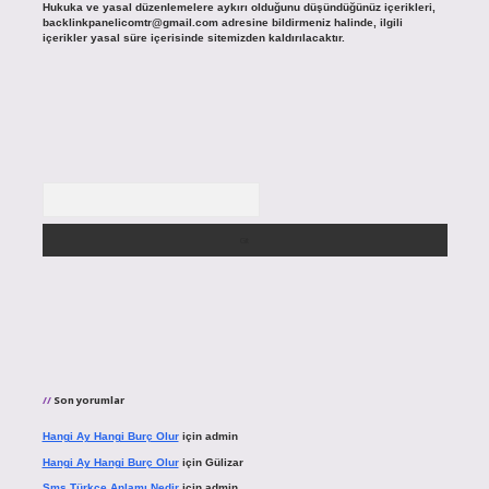
Hukuka ve yasal düzenlemelere aykırı olduğunu düşündüğünüz içerikleri,
backlinkpanelicomtr@gmail.com
adresine bildirmeniz halinde, ilgili
içerikler yasal süre içerisinde sitemizden kaldırılacaktır.
Arama
Son yorumlar
Hangi Ay Hangi Burç Olur
için
admin
Hangi Ay Hangi Burç Olur
için
Gülizar
Sms Türkçe Anlamı Nedir
için
admin