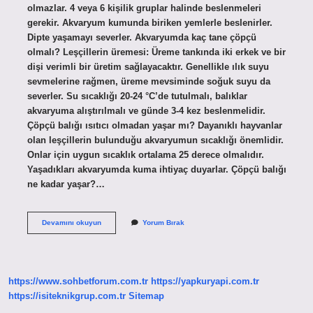
olmazlar. 4 veya 6 kişilik gruplar halinde beslenmeleri
gerekir. Akvaryum kumunda biriken yemlerle beslenirler.
Dipte yaşamayı severler. Akvaryumda kaç tane çöpçü
olmalı? Leşçillerin üremesi: Üreme tankında iki erkek ve bir
dişi verimli bir üretim sağlayacaktır. Genellikle ılık suyu
sevmelerine rağmen, üreme mevsiminde soğuk suyu da
severler. Su sıcaklığı 20-24 °C’de tutulmalı, balıklar
akvaryuma alıştırılmalı ve günde 3-4 kez beslenmelidir.
Çöpçü balığı ısıtıcı olmadan yaşar mı? Dayanıklı hayvanlar
olan leşçillerin bulunduğu akvaryumun sıcaklığı önemlidir.
Onlar için uygun sıcaklık ortalama 25 derece olmalıdır.
Yaşadıkları akvaryumda kuma ihtiyaç duyarlar. Çöpçü balığı
ne kadar yaşar?…
Çöpçü
Devamını okuyun
Yorum Bırak
Balığı
Tek
Yaşar
Mı
https://www.sohbetforum.com.tr
https://yapkuryapi.com.tr
https://isiteknikgrup.com.tr
Sitemap