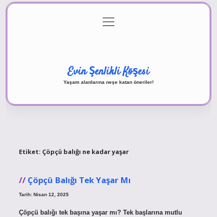
menüyü
Anasayfa
Gizlilik Politikası
Yasal Uyarı
aç
Hakkımızda
Evin Şenlikli Köşesi
Yaşam alanlarına neşe katan öneriler!
Etiket:
Çöpçü balığı ne kadar yaşar
Çöpçü Balığı Tek Yaşar Mı
Tarih: Nisan 12, 2025
Çöpçü balığı tek başına yaşar mı? Tek başlarına mutlu