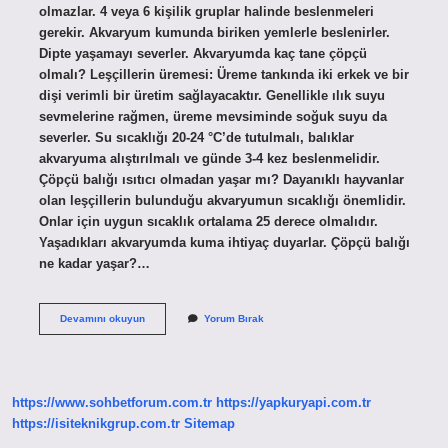
olmazlar. 4 veya 6 kişilik gruplar halinde beslenmeleri
gerekir. Akvaryum kumunda biriken yemlerle beslenirler.
Dipte yaşamayı severler. Akvaryumda kaç tane çöpçü
olmalı? Leşçillerin üremesi: Üreme tankında iki erkek ve bir
dişi verimli bir üretim sağlayacaktır. Genellikle ılık suyu
sevmelerine rağmen, üreme mevsiminde soğuk suyu da
severler. Su sıcaklığı 20-24 °C’de tutulmalı, balıklar
akvaryuma alıştırılmalı ve günde 3-4 kez beslenmelidir.
Çöpçü balığı ısıtıcı olmadan yaşar mı? Dayanıklı hayvanlar
olan leşçillerin bulunduğu akvaryumun sıcaklığı önemlidir.
Onlar için uygun sıcaklık ortalama 25 derece olmalıdır.
Yaşadıkları akvaryumda kuma ihtiyaç duyarlar. Çöpçü balığı
ne kadar yaşar?…
Çöpçü
Devamını okuyun
Yorum Bırak
Balığı
Tek
Yaşar
Mı
https://www.sohbetforum.com.tr
https://yapkuryapi.com.tr
https://isiteknikgrup.com.tr
Sitemap