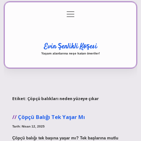
menüyü
Anasayfa
Gizlilik Politikası
Yasal Uyarı
aç
Hakkımızda
Evin Şenlikli Köşesi
Yaşam alanlarına neşe katan öneriler!
Etiket:
Çöpçü balıkları neden yüzeye çıkar
Çöpçü Balığı Tek Yaşar Mı
Tarih: Nisan 12, 2025
Çöpçü balığı tek başına yaşar mı? Tek başlarına mutlu