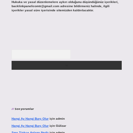
Hukuka ve yasal düzenlemelere aykırı olduğunu düşündüğünüz içerikleri,
backlinkpanelicomtr@gmail.com
adresine bildirmeniz halinde, ilgili
içerikler yasal süre içerisinde sitemizden kaldırılacaktır.
Arama
Son yorumlar
Hangi Ay Hangi Burç Olur
için
admin
Hangi Ay Hangi Burç Olur
için
Gülizar
Sms Türkçe Anlamı Nedir
için
admin