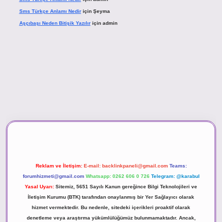
Sms Türkçe Anlamı Nedir
için
Şeyma
Aşçıbaşı Neden Bitişik Yazılır
için
admin
ino
Reklam ve İletişim:
E-mail:
backlinkpaneli@gmail.com
Teams:
forumhizmeti@gmail.com
Whatsapp: 0262 606 0 726
Telegram: @karabul
Yasal Uyarı:
Sitemiz, 5651 Sayılı Kanun gereğince Bilgi Teknolojileri ve
İletişim Kurumu (BTK) tarafından onaylanmış bir Yer Sağlayıcı olarak
hizmet vermektedir. Bu nedenle, sitedeki içerikleri proaktif olarak
denetleme veya araştırma yükümlülüğümüz bulunmamaktadır. Ancak,