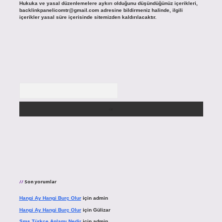
Hukuka ve yasal düzenlemelere aykırı olduğunu düşündüğünüz içerikleri,
backlinkpanelicomtr@gmail.com
adresine bildirmeniz halinde, ilgili
içerikler yasal süre içerisinde sitemizden kaldırılacaktır.
Arama
Son yorumlar
Hangi Ay Hangi Burç Olur
için
admin
Hangi Ay Hangi Burç Olur
için
Gülizar
Sms Türkçe Anlamı Nedir
için
admin