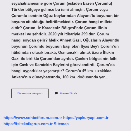
seyahatnamesine göre Çorum (eskiden bazen Çorumlu)
Türkler bölgeye gelince bu ismi almıştır. Çorum veya
Çorumlu isminin Oğuz boylarından Alayunt’lu boyunun bir
boyuna ait olduğu belirtilmektedir. Çorum hangi millete
aittir? Çorum, İç Karadeniz Bölgesi’nde Çorum ilinin
merkezi ve şehridir. 2020 yılı itibariyle 299’dur. Çorum
hangi soydan gelir? Melik Ahmet Gazi, Oğuzların Alayuntlu
boyunun Çorumlu boyunun başı olan İlyas Bey’i Çorum’un
hükümdarı olarak bıraktı; Osmancık’ı almak üzere İltekin
Gazi ile birlikte Çorum’dan ayrıldı. Çankırı bölgesinin fethi
için Çavlı ve Karatekin Beylerini görevlendirdi. Çorum’da
hangi uygarlıklar yaşamıştır? Çorum’a 45 km. uzaklıkta,
Ankara’nın güneybatısında, 160 km. doğusunda yer…
Çorumda
Devamını okuyun
Yorum Bırak
Hangi
Uygarlığa
Aittir
https://www.sohbetforum.com.tr
https://yapkuryapi.com.tr
https://isiteknikgrup.com.tr
Sitemap