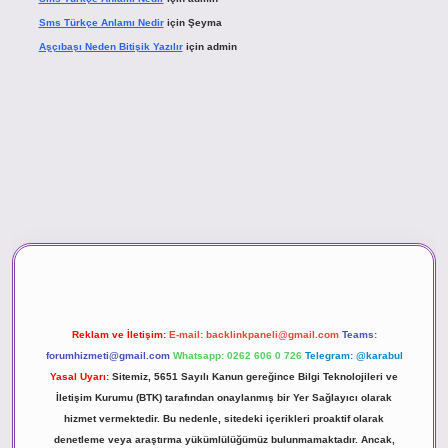
Sms Türkçe Anlamı Nedir
için
Şeyma
Aşçıbaşı Neden Bitişik Yazılır
için
admin
ino
Reklam ve İletişim:
E-mail:
backlinkpaneli@gmail.com
Teams:
forumhizmeti@gmail.com
Whatsapp: 0262 606 0 726
Telegram: @karabul
Yasal Uyarı:
Sitemiz, 5651 Sayılı Kanun gereğince Bilgi Teknolojileri ve
İletişim Kurumu (BTK) tarafından onaylanmış bir Yer Sağlayıcı olarak
hizmet vermektedir. Bu nedenle, sitedeki içerikleri proaktif olarak
denetleme veya araştırma yükümlülüğümüz bulunmamaktadır. Ancak,