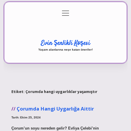
menüyü
Anasayfa
Gizlilik Politikası
Yasal Uyarı
aç
Hakkımızda
Evin Şenlikli Köşesi
Yaşam alanlarına neşe katan öneriler!
Etiket:
Çorumda hangi uygarlıklar yaşamıştır
Çorumda Hangi Uygarlığa Aittir
Tarih: Ekim 25, 2024
Çorum’un soyu nereden gelir? Evliya Çelebi’nin