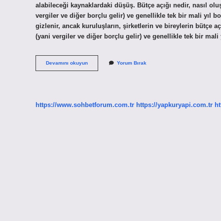
alabileceği kaynaklardaki düşüş. Bütçe açığı nedir, nasıl olu
vergiler ve diğer borçlu gelir) ve genellikle tek bir mali yıl
gizlenir, ancak kuruluşların, şirketlerin ve bireylerin bütçe
(yani vergiler ve diğer borçlu gelir) ve genellikle tek bir m
Devlet
Devamını okuyun
Yorum Bırak
Bütçe
Açığını
Nedir
https://www.sohbetforum.com.tr
https://yapkuryapi.com.tr
ht