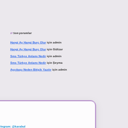
Son yorumlar
Hangi Ay Hangi Burç Olur
için
admin
Hangi Ay Hangi Burç Olur
için
Gülizar
Sms Türkçe Anlamı Nedir
için
admin
Sms Türkçe Anlamı Nedir
için
Şeyma
Aşçıbaşı Neden Bitişik Yazılır
için
admin
elegram: @karabul