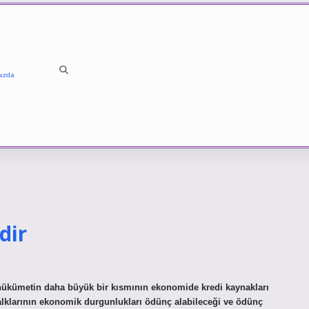
ızda
dir
i hükümetin daha büyük bir kısmının ekonomide kredi kaynakları
halklarının ekonomik durgunlukları ödünç alabileceği ve ödünç