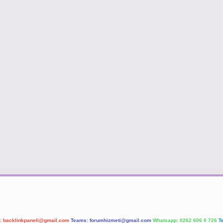
l:
backlinkpaneli@gmail.com
Teams:
forumhizmeti@gmail.com
Whatsapp: 0262 606 0 726
T