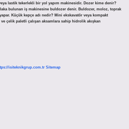
veya lastik tekerlekli bir yol yapım makinesidir. Dozer kime denir?
plaka bulunan iş makinesine buldozer denir. Buldozer, moloz, toprak
 yapar. Küçük kepçe adı nedir? Mini ekskavatör veya kompakt
ve çelik paletli çalışan aksamlara sahip hidrolik akışkan
tps://isiteknikgrup.com.tr
Sitemap