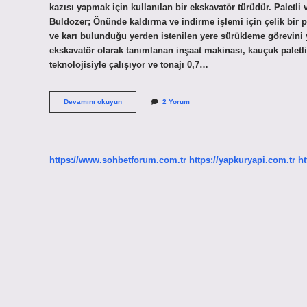
kazısı yapmak için kullanılan bir ekskavatör türüdür. Paletli 
Buldozer; Önünde kaldırma ve indirme işlemi için çelik bir 
ve karı bulunduğu yerden istenilen yere sürükleme görevini
ekskavatör olarak tanımlanan inşaat makinası, kauçuk paletli 
teknolojisiyle çalışıyor ve tonajı 0,7…
Dozer
Devamını okuyun
2 Yorum
Adı
Nedir
https://www.sohbetforum.com.tr
https://yapkuryapi.com.tr
ht