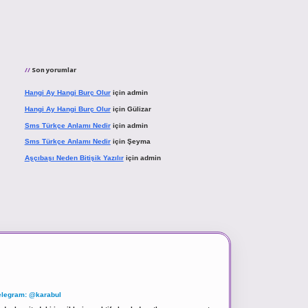
Son yorumlar
Hangi Ay Hangi Burç Olur
için
admin
Hangi Ay Hangi Burç Olur
için
Gülizar
Sms Türkçe Anlamı Nedir
için
admin
Sms Türkçe Anlamı Nedir
için
Şeyma
Aşçıbaşı Neden Bitişik Yazılır
için
admin
elegram: @karabul