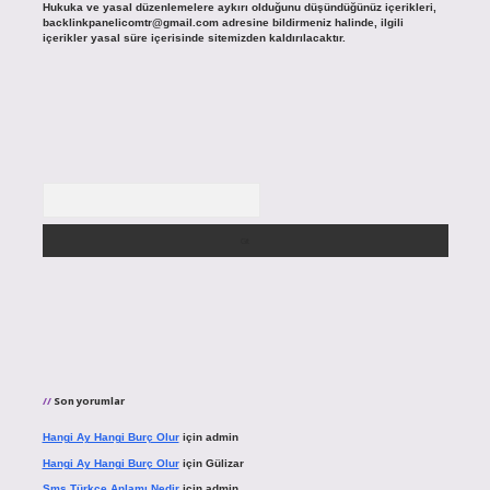
Hukuka ve yasal düzenlemelere aykırı olduğunu düşündüğünüz içerikleri,
backlinkpanelicomtr@gmail.com
adresine bildirmeniz halinde, ilgili
içerikler yasal süre içerisinde sitemizden kaldırılacaktır.
Arama
Son yorumlar
Hangi Ay Hangi Burç Olur
için
admin
Hangi Ay Hangi Burç Olur
için
Gülizar
Sms Türkçe Anlamı Nedir
için
admin