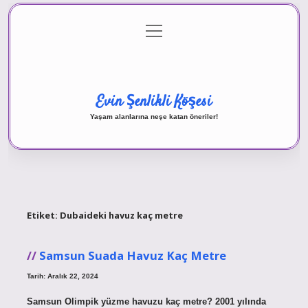
menüyü
Anasayfa
Gizlilik Politikası
Yasal Uyarı
aç
Hakkımızda
Evin Şenlikli Köşesi
Yaşam alanlarına neşe katan öneriler!
Etiket:
Dubaideki havuz kaç metre
Samsun Suada Havuz Kaç Metre
Tarih: Aralık 22, 2024
Samsun Olimpik yüzme havuzu kaç metre? 2001 yılında