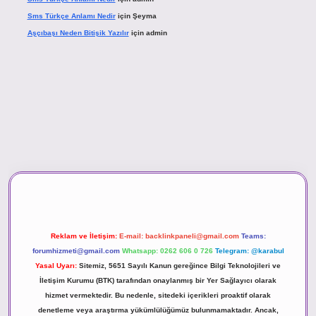
Sms Türkçe Anlamı Nedir
için
Şeyma
Aşçıbaşı Neden Bitişik Yazılır
için
admin
ino
Reklam ve İletişim:
E-mail:
backlinkpaneli@gmail.com
Teams:
forumhizmeti@gmail.com
Whatsapp: 0262 606 0 726
Telegram: @karabul
Yasal Uyarı:
Sitemiz, 5651 Sayılı Kanun gereğince Bilgi Teknolojileri ve
İletişim Kurumu (BTK) tarafından onaylanmış bir Yer Sağlayıcı olarak
hizmet vermektedir. Bu nedenle, sitedeki içerikleri proaktif olarak
denetleme veya araştırma yükümlülüğümüz bulunmamaktadır. Ancak,