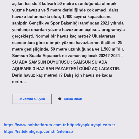
açılan tesiste 8 kulvarlı 50 metre uzunluğunda olimpik
yüzme havuzu ve 5 metre derinliğinde çok amaçlı dalış
havuzu bulunmakta olup, 1.400 seyirci kapasitesine
sahiptir. Gençlik ve Spor Bakanlığı tarafından 2021 yılında
yenilenip onarılan yüzme havuzunun açılışı… programıyla
gerçekleşti. Normal bir havuz kaç metre? Uluslararası
standartlara göre olimpik yüzme havuzlarının ölçüleri; 25
metre genişliğinde, 50 metre uzunluğunda ve 1,500 m²’dir.
Samsun Suada Aquapark ne zaman açılacak 2024? 2024 –
SU ADA SAMSUN DUYURUSU : SAMSUN SU ADA
AQUPARK 3 HAZİRAN PAZARTESİ GÜNÜ AÇILACAKTIR.
Derin havuz kaç metredir? Dalış için havuz ne kadar
derin…
Samsun
Devamını okuyun
Yorum Bırak
Suada
Havuz
Kaç
Metre
https://www.sohbetforum.com.tr
https://yapkuryapi.com.tr
https://isiteknikgrup.com.tr
Sitemap