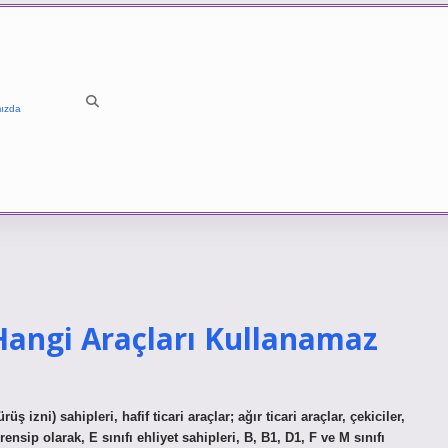
ızda
 Hangi Araçları Kullanamaz
üş izni) sahipleri, hafif ticari araçlar; ağır ticari araçlar, çekiciler,
ensip olarak, E sınıfı ehliyet sahipleri, B, B1, D1, F ve M sınıfı