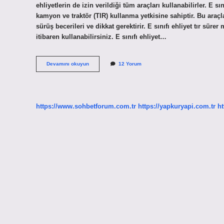
ehliyetlerin de izin verildiği tüm araçları kullanabilirler. E s
kamyon ve traktör (TIR) ​​kullanma yetkisine sahiptir. Bu araçl
sürüş becerileri ve dikkat gerektirir. E sınıfı ehliyet tır süre
itibaren kullanabilirsiniz. E sınıfı ehliyet…
E
Devamını okuyun
12 Yorum
Sınıfı
Sürücü
Belgesi
Hangi
Araçları
https://www.sohbetforum.com.tr
https://yapkuryapi.com.tr
ht
Kullanamaz