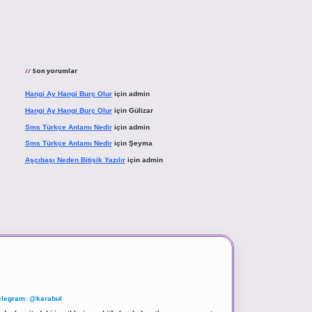
Son yorumlar
Hangi Ay Hangi Burç Olur
için
admin
Hangi Ay Hangi Burç Olur
için
Gülizar
Sms Türkçe Anlamı Nedir
için
admin
Sms Türkçe Anlamı Nedir
için
Şeyma
Aşçıbaşı Neden Bitişik Yazılır
için
admin
elegram: @karabul