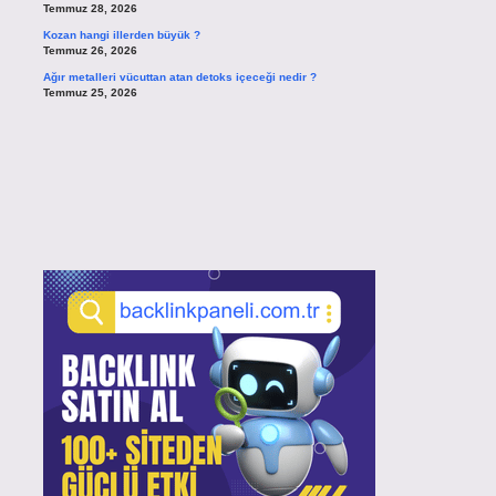
Temmuz 28, 2026
Kozan hangi illerden büyük ?
Temmuz 26, 2026
Ağır metalleri vücuttan atan detoks içeceği nedir ?
Temmuz 25, 2026