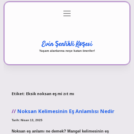
menüyü
Anasayfa
Gizlilik Politikası
Yasal Uyarı
aç
Hakkımızda
Evin Şenlikli Köşesi
Yaşam alanlarına neşe katan öneriler!
Etiket:
Eksik noksan eş mi zıt mı
Noksan Kelimesinin Eş Anlamlısı Nedir
Tarih: Nisan 13, 2025
Noksan eş anlamı ne demek? Mangel kelimesinin eş