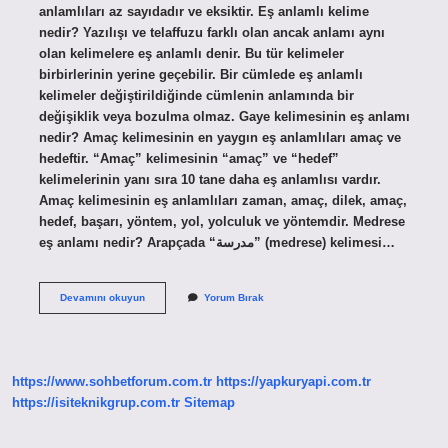
anlamlıları az sayıdadır ve eksiktir. Eş anlamlı kelime
nedir? Yazılışı ve telaffuzu farklı olan ancak anlamı aynı
olan kelimelere eş anlamlı denir. Bu tür kelimeler
birbirlerinin yerine geçebilir. Bir cümlede eş anlamlı
kelimeler değiştirildiğinde cümlenin anlamında bir
değişiklik veya bozulma olmaz. Gaye kelimesinin eş anlamı
nedir? Amaç kelimesinin en yaygın eş anlamlıları amaç ve
hedeftir. “Amaç” kelimesinin “amaç” ve “hedef”
kelimelerinin yanı sıra 10 tane daha eş anlamlısı vardır.
Amaç kelimesinin eş anlamlıları zaman, amaç, dilek, amaç,
hedef, başarı, yöntem, yol, yolculuk ve yöntemdir. Medrese
eş anlamı nedir? Arapçada “مدرسة” (medrese) kelimesi…
Noksan
Devamını okuyun
Yorum Bırak
Kelimesinin
Eş
Anlamlısı
Nedir
https://www.sohbetforum.com.tr
https://yapkuryapi.com.tr
https://isiteknikgrup.com.tr
Sitemap