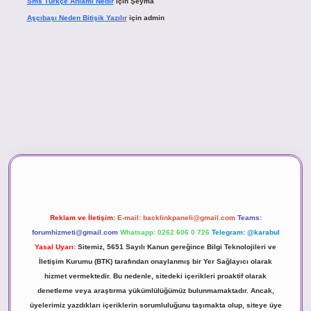
Sms Türkçe Anlamı Nedir
için
Şeyma
Aşçıbaşı Neden Bitişik Yazılır
için
admin
ino
Reklam ve İletişim:
E-mail:
backlinkpaneli@gmail.com
Teams:
forumhizmeti@gmail.com
Whatsapp: 0262 606 0 726
Telegram: @karabul
Yasal Uyarı:
Sitemiz, 5651 Sayılı Kanun gereğince Bilgi Teknolojileri ve
İletişim Kurumu (BTK) tarafından onaylanmış bir Yer Sağlayıcı olarak
hizmet vermektedir. Bu nedenle, sitedeki içerikleri proaktif olarak
denetleme veya araştırma yükümlülüğümüz bulunmamaktadır. Ancak,
üyelerimiz yazdıkları içeriklerin sorumluluğunu taşımakta olup, siteye üye