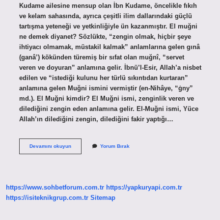
Kudame ailesine mensup olan İbn Kudame, öncelikle fıkıh
ve kelam sahasında, ayrıca çeşitli ilim dallarındaki güçlü
tartışma yeteneği ve yetkinliğiyle ün kazanmıştır. El muğni
ne demek diyanet? Sözlükte, “zengin olmak, hiçbir şeye
ihtiyacı olmamak, müstakil kalmak” anlamlarına gelen gınâ
(ganâ’) kökünden türemiş bir sıfat olan muğnî, “servet
veren ve doyuran” anlamına gelir. İbnü’l-Esir, Allah’a nisbet
edilen ve “istediği kulunu her türlü sıkıntıdan kurtaran”
anlamına gelen Muğni ismini vermiştir (en-Nihâye, “ġny”
md.). El Muğni kimdir? El Muğni ismi, zenginlik veren ve
dilediğini zengin eden anlamına gelir. El-Muğni ismi, Yüce
Allah’ın dilediğini zengin, dilediğini fakir yaptığı…
El
Devamını okuyun
Yorum Bırak
Muğni
Hangi
Mezhep
https://www.sohbetforum.com.tr
https://yapkuryapi.com.tr
https://isiteknikgrup.com.tr
Sitemap