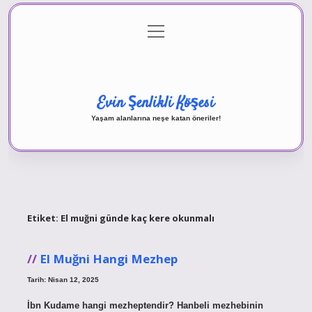
menüyü
Anasayfa
Gizlilik Politikası
Yasal Uyarı
aç
Hakkımızda
Evin Şenlikli Köşesi
Yaşam alanlarına neşe katan öneriler!
Etiket:
El muğni günde kaç kere okunmalı
El Muğni Hangi Mezhep
Tarih: Nisan 12, 2025
İbn Kudame hangi mezheptendir? Hanbeli mezhebinin