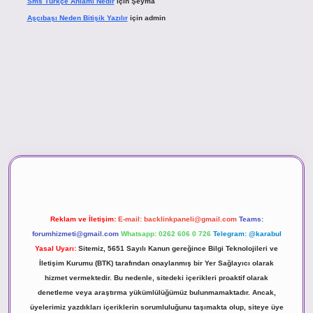
Sms Türkçe Anlamı Nedir
için
Şeyma
Aşçıbaşı Neden Bitişik Yazılır
için
admin
asino
Reklam ve İletişim:
E-mail:
backlinkpaneli@gmail.com
Teams:
forumhizmeti@gmail.com
Whatsapp: 0262 606 0 726
Telegram: @karabul
Yasal Uyarı:
Sitemiz, 5651 Sayılı Kanun gereğince Bilgi Teknolojileri ve
İletişim Kurumu (BTK) tarafından onaylanmış bir Yer Sağlayıcı olarak
hizmet vermektedir. Bu nedenle, sitedeki içerikleri proaktif olarak
denetleme veya araştırma yükümlülüğümüz bulunmamaktadır. Ancak,
üyelerimiz yazdıkları içeriklerin sorumluluğunu taşımakta olup, siteye üye