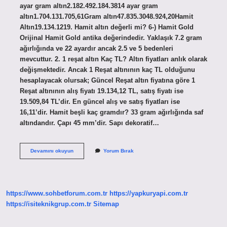
ayar gram altın2.182.492.184.3814 ayar gram
altın1.704.131.705,61Gram altın47.835.3048.924,20Hamit
Altın19.134.1219. Hamit altın değerli mi? 6-) Hamit Gold
Orijinal Hamit Gold antika değerindedir. Yaklaşık 7.2 gram
ağırlığında ve 22 ayardır ancak 2.5 ve 5 bedenleri
mevcuttur. 2. 1 reşat altın Kaç TL? Altın fiyatları anlık olarak
değişmektedir. Ancak 1 Reşat altınının kaç TL olduğunu
hesaplayacak olursak; Güncel Reşat altın fiyatına göre 1
Reşat altınının alış fiyatı 19.134,12 TL, satış fiyatı ise
19.509,84 TL’dir. En güncel alış ve satış fiyatları ise
16,11’dir. Hamit beşli kaç gramdır? 33 gram ağırlığında saf
altındandır. Çapı 45 mm’dir. Sapı dekoratif…
1
Devamını okuyun
Yorum Bırak
Tane
Hamit
Altın
Ne
Kadar
https://www.sohbetforum.com.tr
https://yapkuryapi.com.tr
https://isiteknikgrup.com.tr
Sitemap