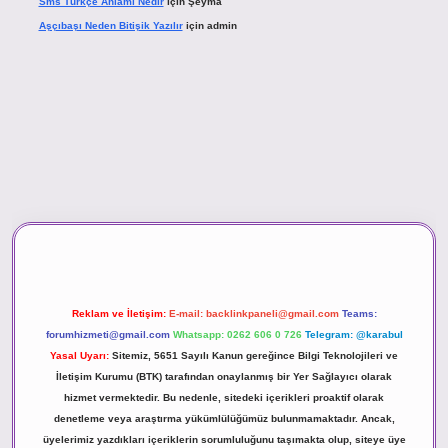
Sms Türkçe Anlamı Nedir
için
Şeyma
Aşçıbaşı Neden Bitişik Yazılır
için
admin
asino
Reklam ve İletişim:
E-mail:
backlinkpaneli@gmail.com
Teams:
forumhizmeti@gmail.com
Whatsapp: 0262 606 0 726
Telegram: @karabul
Yasal Uyarı:
Sitemiz, 5651 Sayılı Kanun gereğince Bilgi Teknolojileri ve
İletişim Kurumu (BTK) tarafından onaylanmış bir Yer Sağlayıcı olarak
hizmet vermektedir. Bu nedenle, sitedeki içerikleri proaktif olarak
denetleme veya araştırma yükümlülüğümüz bulunmamaktadır. Ancak,
üyelerimiz yazdıkları içeriklerin sorumluluğunu taşımakta olup, siteye üye