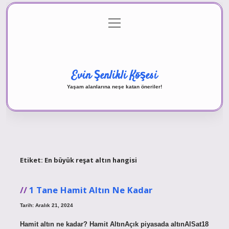
menüyü
Anasayfa
Gizlilik Politikası
Yasal Uyarı
aç
Hakkımızda
Evin Şenlikli Köşesi
Yaşam alanlarına neşe katan öneriler!
Etiket:
En büyük reşat altın hangisi
1 Tane Hamit Altın Ne Kadar
Tarih: Aralık 21, 2024
Hamit altın ne kadar? Hamit AltınAçık piyasada altınAlSat18