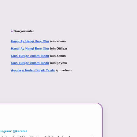
Son yorumlar
Hangi Ay Hangi Burç Olur
için
admin
Hangi Ay Hangi Burç Olur
için
Gülizar
Sms Türkçe Anlamı Nedir
için
admin
Sms Türkçe Anlamı Nedir
için
Şeyma
Aşçıbaşı Neden Bitişik Yazılır
için
admin
elegram: @karabul