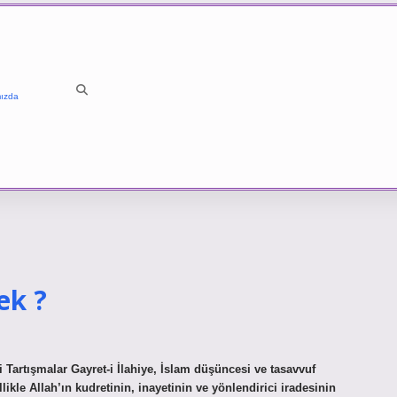
ızda
ek ?
 Tartışmalar Gayret-i İlahiye, İslam düşüncesi ve tasavvuf
likle Allah’ın kudretinin, inayetinin ve yönlendirici iradesinin