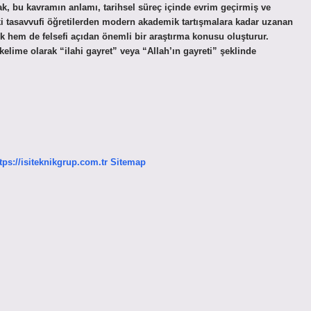
cak, bu kavramın anlamı, tarihsel süreç içinde evrim geçirmiş ve
daki tasavvufi öğretilerden modern akademik tartışmalara kadar uzanan
k hem de felsefi açıdan önemli bir araştırma konusu oluşturur.
kelime olarak “ilahi gayret” veya “Allah’ın gayreti” şeklinde
tps://isiteknikgrup.com.tr
Sitemap