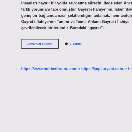
insanları hayırlı bir yolda sevk etme sürecini ifade eder. An
farklı yorumlara tabi olmuştur. Gayret-i İlahiye’nin, İslam’
geniş bir bağlamda nasıl şekillendiğini anlamak, hem teoloji
Gayret-i İlahiye’nin Tanımı ve Temel Anlamı Gayret-i İlahiye, 
çevrilebilecek bir terimdir. Buradaki “gayret”…
Gayret
Devamını okuyun
6 Yorum
i
ilahiye
ne
demek
?
https://www.sohbetforum.com.tr
https://yapkuryapi.com.tr
ht