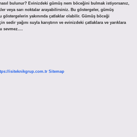
asıl bulunur? Evinizdeki gümüş nem böceğini bulmak istiyorsanız,
ler veya sarı noktalar arayabilirsiniz. Bu göstergeler, gümüş
bu göstergelerin yakınında çatlaklar olabilir. Gümüş böceği
sedir yağını suyla karıştırın ve evinizdeki çatlaklara ve yarıklara
nu sevmez.…
tps://isiteknikgrup.com.tr
Sitemap