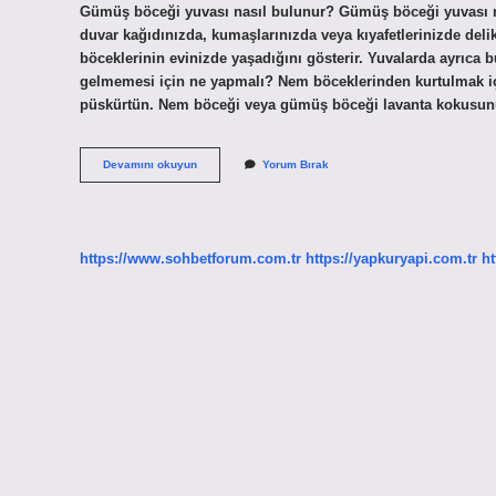
Gümüş böceği yuvası nasıl bulunur? Gümüş böceği yuvası n
duvar kağıdınızda, kumaşlarınızda veya kıyafetlerinizde delik
böceklerinin evinizde yaşadığını gösterir. Yuvalarda ayrıca 
gelmemesi için ne yapmalı? Nem böceklerinden kurtulmak için 
püskürtün. Nem böceği veya gümüş böceği lavanta kokusu
Gümüş
Devamını okuyun
Yorum Bırak
Böceği
Yatağa
Çıkar
Mı
https://www.sohbetforum.com.tr
https://yapkuryapi.com.tr
ht