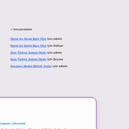
Son yorumlar
Hangi Ay Hangi Burç Olur
için
admin
Hangi Ay Hangi Burç Olur
için
Gülizar
Sms Türkçe Anlamı Nedir
için
admin
Sms Türkçe Anlamı Nedir
için
Şeyma
Aşçıbaşı Neden Bitişik Yazılır
için
admin
elegram: @karabul