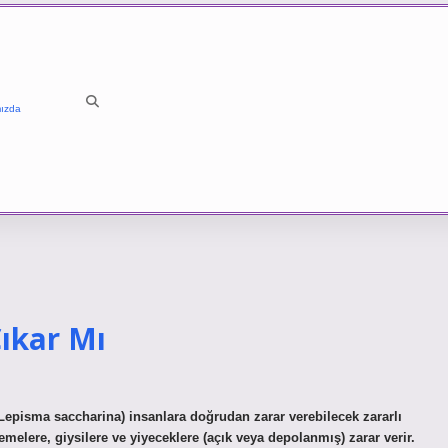
ızda
ıkar Mı
pisma saccharina) insanlara doğrudan zarar verebilecek zararlı
melere, giysilere ve yiyeceklere (açık veya depolanmış) zarar verir.