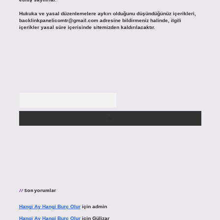
Hukuka ve yasal düzenlemelere aykırı olduğunu düşündüğünüz içerikleri,
backlinkpanelicomtr@gmail.com
adresine bildirmeniz halinde, ilgili
içerikler yasal süre içerisinde sitemizden kaldırılacaktır.
Arama
Son yorumlar
Hangi Ay Hangi Burç Olur
için
admin
Hangi Ay Hangi Burç Olur
için
Gülizar