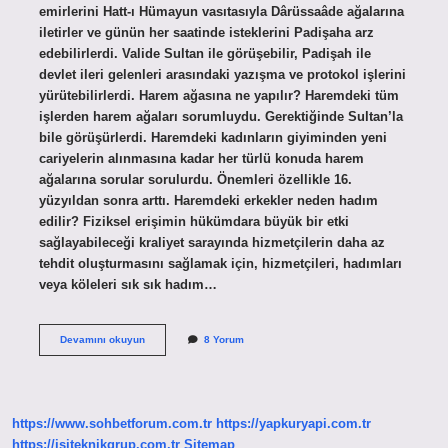
emirlerini Hatt-ı Hümayun vasıtasıyla Dârüssaâde ağalarına
iletirler ve günün her saatinde isteklerini Padişaha arz
edebilirlerdi. Valide Sultan ile görüşebilir, Padişah ile
devlet ileri gelenleri arasındaki yazışma ve protokol işlerini
yürütebilirlerdi. Harem ağasına ne yapılır? Haremdeki tüm
işlerden harem ağaları sorumluydu. Gerektiğinde Sultan’la
bile görüşürlerdi. Haremdeki kadınların giyiminden yeni
cariyelerin alınmasına kadar her türlü konuda harem
ağalarına sorular sorulurdu. Önemleri özellikle 16.
yüzyıldan sonra arttı. Haremdeki erkekler neden hadım
edilir? Fiziksel erişimin hükümdara büyük bir etki
sağlayabileceği kraliyet sarayında hizmetçilerin daha az
tehdit oluşturmasını sağlamak için, hizmetçileri, hadımları
veya köleleri sık sık hadım…
Harem
Devamını okuyun
8 Yorum
Ağası
Görevi
Nedir
https://www.sohbetforum.com.tr
https://yapkuryapi.com.tr
https://isiteknikgrup.com.tr
Sitemap