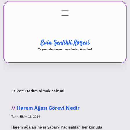
menüyü
Anasayfa
Gizlilik Politikası
Yasal Uyarı
aç
Hakkımızda
Evin Şenlikli Köşesi
Yaşam alanlarına neşe katan öneriler!
Etiket:
Hadım olmak caiz mi
Harem Ağası Görevi Nedir
Tarih: Ekim 11, 2024
Harem ağaları ne iş yapar? Padişahlar, her konuda