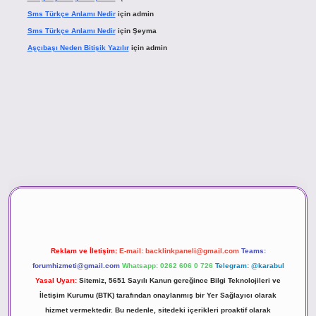
Sms Türkçe Anlamı Nedir
için
admin
Sms Türkçe Anlamı Nedir
için
Şeyma
Aşçıbaşı Neden Bitişik Yazılır
için
admin
ino
Reklam ve İletişim:
E-mail:
backlinkpaneli@gmail.com
Teams:
forumhizmeti@gmail.com
Whatsapp: 0262 606 0 726
Telegram: @karabul
Yasal Uyarı:
Sitemiz, 5651 Sayılı Kanun gereğince Bilgi Teknolojileri ve
İletişim Kurumu (BTK) tarafından onaylanmış bir Yer Sağlayıcı olarak
hizmet vermektedir. Bu nedenle, sitedeki içerikleri proaktif olarak