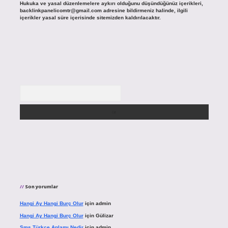
Hukuka ve yasal düzenlemelere aykırı olduğunu düşündüğünüz içerikleri,
backlinkpanelicomtr@gmail.com
adresine bildirmeniz halinde, ilgili
içerikler yasal süre içerisinde sitemizden kaldırılacaktır.
Arama
Son yorumlar
Hangi Ay Hangi Burç Olur
için
admin
Hangi Ay Hangi Burç Olur
için
Gülizar
Sms Türkçe Anlamı Nedir
için
admin