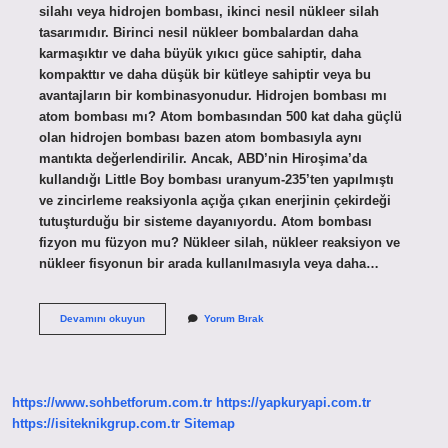
silahı veya hidrojen bombası, ikinci nesil nükleer silah
tasarımıdır. Birinci nesil nükleer bombalardan daha
karmaşıktır ve daha büyük yıkıcı güce sahiptir, daha
kompakttır ve daha düşük bir kütleye sahiptir veya bu
avantajların bir kombinasyonudur. Hidrojen bombası mı
atom bombası mı? Atom bombasından 500 kat daha güçlü
olan hidrojen bombası bazen atom bombasıyla aynı
mantıkta değerlendirilir. Ancak, ABD’nin Hiroşima’da
kullandığı Little Boy bombası uranyum-235’ten yapılmıştı
ve zincirleme reaksiyonla açığa çıkan enerjinin çekirdeği
tutuşturduğu bir sisteme dayanıyordu. Atom bombası
fizyon mu füzyon mu? Nükleer silah, nükleer reaksiyon ve
nükleer fisyonun bir arada kullanılmasıyla veya daha…
Hidrojen
Devamını okuyun
Yorum Bırak
Bombası
Füzyon
Mu
https://www.sohbetforum.com.tr
https://yapkuryapi.com.tr
https://isiteknikgrup.com.tr
Sitemap