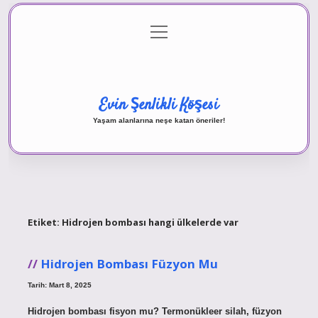
menüyü
Anasayfa
Gizlilik Politikası
Yasal Uyarı
aç
Hakkımızda
Evin Şenlikli Köşesi
Yaşam alanlarına neşe katan öneriler!
Etiket:
Hidrojen bombası hangi ülkelerde var
Hidrojen Bombası Füzyon Mu
Tarih: Mart 8, 2025
Hidrojen bombası fisyon mu? Termonükleer silah, füzyon