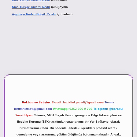
Sms Türkçe Anlamı Nedir
için
Şeyma
Aşçıbaşı Neden Bitişik Yazılır
için
admin
sino
Reklam ve İletişim:
E-mail:
backlinkpaneli@gmail.com
Teams:
forumhizmeti@gmail.com
Whatsapp: 0262 606 0 726
Telegram: @karabul
Yasal Uyarı:
Sitemiz, 5651 Sayılı Kanun gereğince Bilgi Teknolojileri ve
İletişim Kurumu (BTK) tarafından onaylanmış bir Yer Sağlayıcı olarak
hizmet vermektedir. Bu nedenle, sitedeki içerikleri proaktif olarak
denetleme veya araştırma yükümlülüğümüz bulunmamaktadır. Ancak,