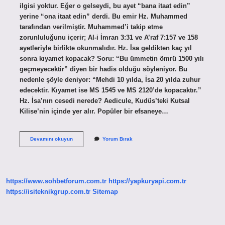
ilgisi yoktur. Eğer o gelseydi, bu ayet “bana itaat edin”
yerine “ona itaat edin” derdi. Bu emir Hz. Muhammed
tarafından verilmiştir. Muhammed’i takip etme
zorunluluğunu içerir; Al-i İmran 3:31 ve A’raf 7:157 ve 158
ayetleriyle birlikte okunmalıdır. Hz. İsa geldikten kaç yıl
sonra kıyamet kopacak? Soru: “Bu ümmetin ömrü 1500 yılı
geçmeyecektir” diyen bir hadis olduğu söyleniyor. Bu
nedenle şöyle deniyor: “Mehdi 10 yılda, İsa 20 yılda zuhur
edecektir. Kıyamet ise MS 1545 ve MS 2120’de kopacaktır.”
Hz. İsa’nın cesedi nerede? Aedicule, Kudüs’teki Kutsal
Kilise’nin içinde yer alır. Popüler bir efsaneye…
Hz
Devamını okuyun
Yorum Bırak
İSa
Nereye
Inecek
https://www.sohbetforum.com.tr
https://yapkuryapi.com.tr
https://isiteknikgrup.com.tr
Sitemap