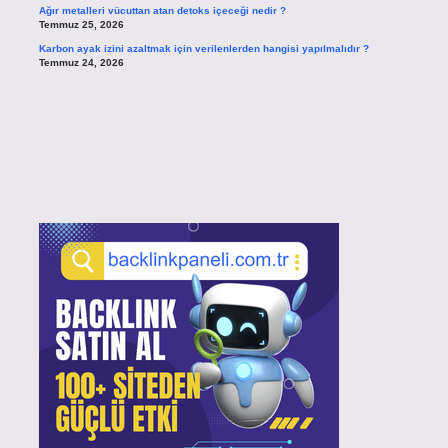
Ağır metalleri vücuttan atan detoks içeceği nedir ?
Temmuz 25, 2026
Karbon ayak izini azaltmak için verilenlerden hangisi yapılmalıdır ?
Temmuz 24, 2026