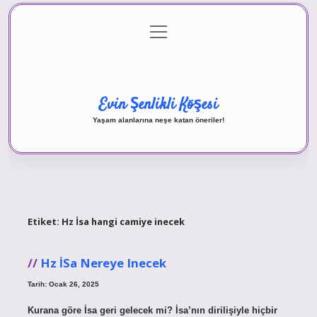
menüyü
Anasayfa
Gizlilik Politikası
Yasal Uyarı
aç
Hakkımızda
Evin Şenlikli Köşesi
Yaşam alanlarına neşe katan öneriler!
Etiket:
Hz İsa hangi camiye inecek
Hz İSa Nereye Inecek
Tarih: Ocak 26, 2025
Kurana göre İsa geri gelecek mi? İsa’nın dirilişiyle hiçbir