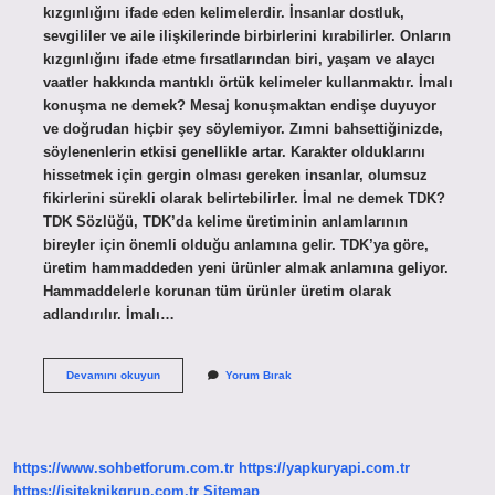
kızgınlığını ifade eden kelimelerdir. İnsanlar dostluk,
sevgililer ve aile ilişkilerinde birbirlerini kırabilirler. Onların
kızgınlığını ifade etme fırsatlarından biri, yaşam ve alaycı
vaatler hakkında mantıklı örtük kelimeler kullanmaktır. İmalı
konuşma ne demek? Mesaj konuşmaktan endişe duyuyor
ve doğrudan hiçbir şey söylemiyor. Zımni bahsettiğinizde,
söylenenlerin etkisi genellikle artar. Karakter olduklarını
hissetmek için gergin olması gereken insanlar, olumsuz
fikirlerini sürekli olarak belirtebilirler. İmal ne demek TDK?
TDK Sözlüğü, TDK’da kelime üretiminin anlamlarının
bireyler için önemli olduğu anlamına gelir. TDK’ya göre,
üretim hammaddeden yeni ürünler almak anlamına geliyor.
Hammaddelerle korunan tüm ürünler üretim olarak
adlandırılır. İmalı…
Imalı
Devamını okuyun
Yorum Bırak
Sözler
Ne
Demek
https://www.sohbetforum.com.tr
https://yapkuryapi.com.tr
https://isiteknikgrup.com.tr
Sitemap