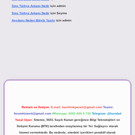
Sms Türkçe Anlamı Nedir
için
admin
Sms Türkçe Anlamı Nedir
için
Şeyma
Aşçıbaşı Neden Bitişik Yazılır
için
admin
ino
Reklam ve İletişim:
E-mail:
backlinkpaneli@gmail.com
Teams:
forumhizmeti@gmail.com
Whatsapp: 0262 606 0 726
Telegram: @karabul
Yasal Uyarı:
Sitemiz, 5651 Sayılı Kanun gereğince Bilgi Teknolojileri ve
İletişim Kurumu (BTK) tarafından onaylanmış bir Yer Sağlayıcı olarak
hizmet vermektedir. Bu nedenle, sitedeki içerikleri proaktif olarak