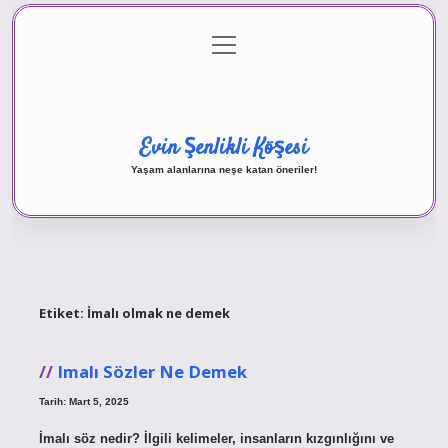
menüyü
Anasayfa
Gizlilik Politikası
Yasal Uyarı
aç
Hakkımızda
Evin Şenlikli Köşesi
Yaşam alanlarına neşe katan öneriler!
Etiket:
İmalı olmak ne demek
Imalı Sözler Ne Demek
Tarih: Mart 5, 2025
İmalı söz nedir? İlgili kelimeler, insanların kızgınlığını ve