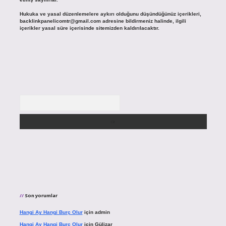
Hukuka ve yasal düzenlemelere aykırı olduğunu düşündüğünüz içerikleri,
backlinkpanelicomtr@gmail.com
adresine bildirmeniz halinde, ilgili
içerikler yasal süre içerisinde sitemizden kaldırılacaktır.
Arama
Son yorumlar
Hangi Ay Hangi Burç Olur
için
admin
Hangi Ay Hangi Burç Olur
için
Gülizar