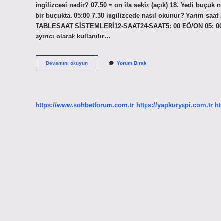
ingilizcesi nedir? 07.50 = on ila sekiz (açık) 18. Yedi buçuk
bir buçukta. 05:00 7.30 ingilizcede nasıl okunur? Yarım saat
TABLESAAT SİSTEMLERİ12-SAAT24-SAAT5: 00 EÖ/ON 05: 006: 0
ayırıcı olarak kullanılır…
7
Devamını okuyun
Yorum Bırak
Bucuk
Ne
Demek
https://www.sohbetforum.com.tr
https://yapkuryapi.com.tr
ht