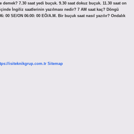
 ne demek? 7.30 saat yedi buçuk. 9.30 saat dokuz buçuk. 11.30 saat on
 içinde İngiliz saatlerinin yazılması nedir? 7 AM saat kaç? Döngü
0 SE/ON 06:00: 00 EÖ/A.M. Bir buçuk saat nasıl yazılır? Ondalık
tps://isiteknikgrup.com.tr
Sitemap