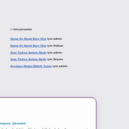
Son yorumlar
Hangi Ay Hangi Burç Olur
için
admin
Hangi Ay Hangi Burç Olur
için
Gülizar
Sms Türkçe Anlamı Nedir
için
admin
Sms Türkçe Anlamı Nedir
için
Şeyma
Aşçıbaşı Neden Bitişik Yazılır
için
admin
elegram: @karabul