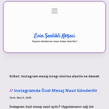
menüyü
Anasayfa
Gizlilik Politikası
Yasal Uyarı
aç
Hakkımızda
Evin Şenlikli Köşesi
Yaşam alanlarına neşe katan öneriler!
Etiket:
Instagram mesaj istegi sinirina ulastin ne demek
Instagramda Özel Mesaj Nasıl Gönderilir
Tarih: Mart 5, 2025
İnstagram özel mesaj nasıl açılır? Uygulamanın sağ üst