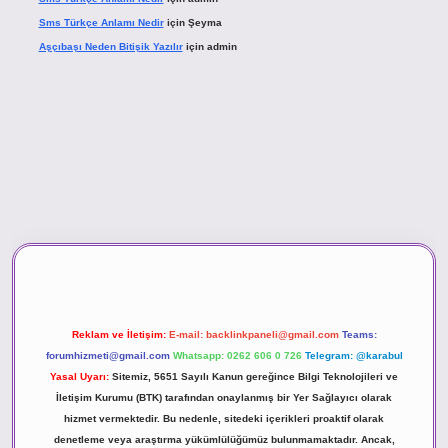
Sms Türkçe Anlamı Nedir
için
Şeyma
Aşçıbaşı Neden Bitişik Yazılır
için
admin
ino
Reklam ve İletişim:
E-mail:
backlinkpaneli@gmail.com
Teams:
forumhizmeti@gmail.com
Whatsapp: 0262 606 0 726
Telegram: @karabul
Yasal Uyarı:
Sitemiz, 5651 Sayılı Kanun gereğince Bilgi Teknolojileri ve
İletişim Kurumu (BTK) tarafından onaylanmış bir Yer Sağlayıcı olarak
hizmet vermektedir. Bu nedenle, sitedeki içerikleri proaktif olarak
denetleme veya araştırma yükümlülüğümüz bulunmamaktadır. Ancak,