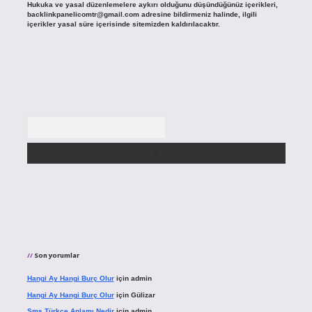
Hukuka ve yasal düzenlemelere aykırı olduğunu düşündüğünüz içerikleri,
backlinkpanelicomtr@gmail.com
adresine bildirmeniz halinde, ilgili
içerikler yasal süre içerisinde sitemizden kaldırılacaktır.
Arama
Son yorumlar
Hangi Ay Hangi Burç Olur
için
admin
Hangi Ay Hangi Burç Olur
için
Gülizar
Sms Türkçe Anlamı Nedir
için
admin