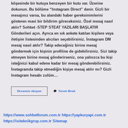
köşesinde bir kutuya benzeyen bir kutu var. Üzerine
dokunun. Bu bölüme “Instagram Direct” denir. Gizli bir
mesajınız varsa, bu alandaki haber gereksinimlerini
gösteren mavi bir bildirim göreceksiniz. Özel mesaj nasıl
atılır? Sohbet -STEP STEAT YAZILARI BAŞLATIR
Gönderileri açın. Ayrıca en sık ankete katılan kişilere veya
iletişim listesinden alıcıları seçebilirsiniz. İnstagram DM
mesaj nasıl atılır? Takip edeceğiniz birine mesaj
göndermek için kişinin profiline de gidebilirsiniz. Sizi takip
etmeyen birine mesaj gönderirseniz, ona yalnızca bu kişi
isteğinizi kabul edene kadar bir mesaj gönderebilirsiniz.
İnstagramda takip etmediğin kişiye mesaj atılır mı? Gizli
Instagram hesabı zulüm…
Instagramda
Devamını okuyun
Yorum Bırak
Özel
Mesaj
Nasıl
Gönderilir
https://www.sohbetforum.com.tr
https://yapkuryapi.com.tr
https://isiteknikgrup.com.tr
Sitemap