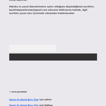
Hukuka ve yasal düzenlemelere aykırı olduğunu düşündüğünüz içerikleri,
backlinkpanelicomtr@gmail.com
adresine bildirmeniz halinde, ilgili
içerikler yasal süre içerisinde sitemizden kaldırılacaktır.
Arama
Son yorumlar
Hangi Ay Hangi Burç Olur
için
admin
Hangi Ay Hangi Burç Olur
için
Gülizar