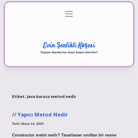
menüyü
Anasayfa
Gizlilik Politikası
Yasal Uyarı
aç
Hakkımızda
Evin Şenlikli Köşesi
Yaşam alanlarına neşe katan öneriler!
Etiket:
Java kurucu metod nedir
Yapıcı Metod Nedir
Tarih: Nisan 14, 2025
Constructor metot nedir? Tasarlanan sınıftan bir nesne